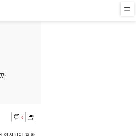
갈까
0
의 합성어인 '펫팸