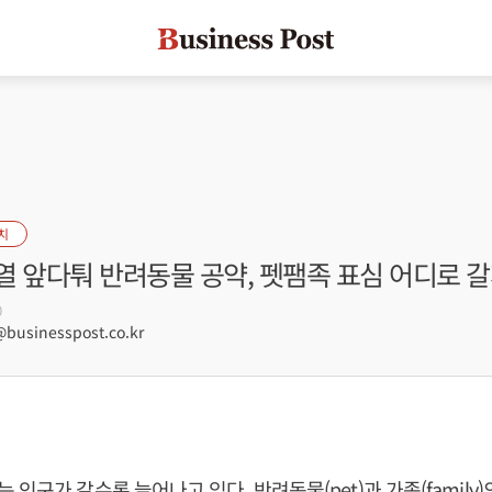
치
열 앞다퉈 반려동물 공약, 펫팸족 표심 어디로 
0
usinesspost.co.kr
인구가 갈수록 늘어나고 있다. 반려동물(pet)과 가족(family)