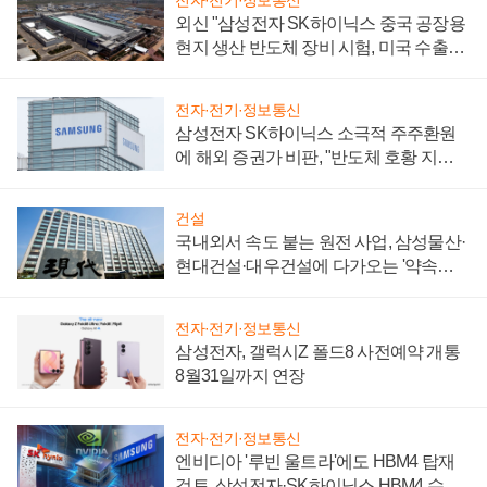
전자·전기·정보통신
외신 "삼성전자 SK하이닉스 중국 공장용
현지 생산 반도체 장비 시험, 미국 수출통
제 대비"
전자·전기·정보통신
삼성전자 SK하이닉스 소극적 주주환원
에 해외 증권가 비판, "반도체 호황 지속
성 의문"
건설
국내외서 속도 붙는 원전 사업, 삼성물산·
현대건설·대우건설에 다가오는 '약속의
시간'
전자·전기·정보통신
삼성전자, 갤럭시Z 폴드8 사전예약 개통
8월31일까지 연장
전자·전기·정보통신
엔비디아 '루빈 울트라'에도 HBM4 탑재
검토, 삼성전자·SK하이닉스 HBM4 수율