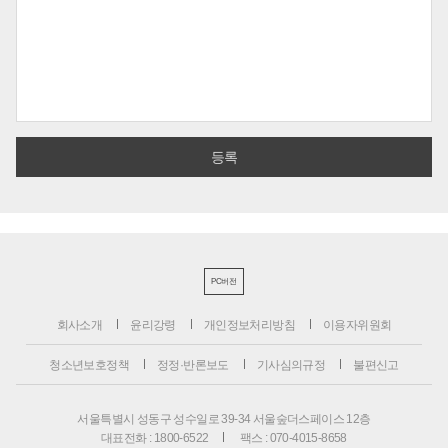
PC버전
회사소개
윤리강령
개인정보처리방침
이용자위원회
청소년보호정책
정정·반론보도
기사심의규정
불편신고
서울특별시 성동구 성수일로 39-34 서울숲더스페이스 12층
대표전화 : 1800-6522
팩스 : 070-4015-8658