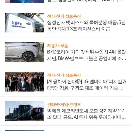
에 주도권 갈린다
전자·전기·정보통신
삼성전자 넷리스트와 특허분쟁 매듭, 5년
동안 최대 1.3조 라이선스비 지급
자동차·부품
BYD코리아 가격 앞세워 수입차 4위 올랐
지만, BMW·벤츠보다 높은 공임비에 소비
자 불만 폭발
전자·전기·정보통신
[AI 뭉쳐야 산다⑧] LG·엔비디아 '피지컬 A
I' 동맹 강화, 구광모 제조·데이터·기술 결
집해 종합 로보틱스 기업으로
인터넷·게임·콘텐츠
빅테크 메모리반도체 포함 장기계약 '2.7
조 달러' 규모, AI 투자 위축 우려와 반대
신호