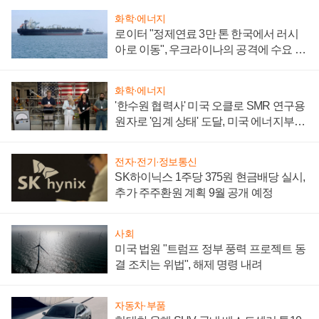
화학·에너지
로이터 "정제연료 3만 톤 한국에서 러시
아로 이동", 우크라이나의 공격에 수요 늘
어
화학·에너지
'한수원 협력사' 미국 오클로 SMR 연구용
원자로 '임계 상태' 도달, 미국 에너지부
"중요한 이정표"
전자·전기·정보통신
SK하이닉스 1주당 375원 현금배당 실시,
추가 주주환원 계획 9월 공개 예정
사회
미국 법원 "트럼프 정부 풍력 프로젝트 동
결 조치는 위법", 해제 명령 내려
자동차·부품