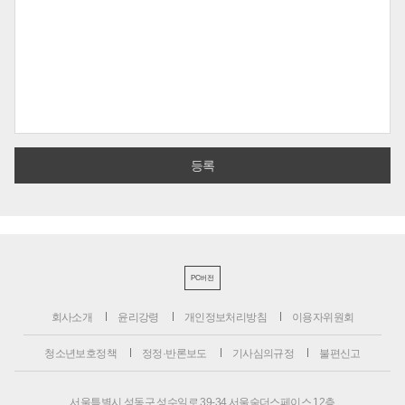
PC버전
회사소개
윤리강령
개인정보처리방침
이용자위원회
청소년보호정책
정정·반론보도
기사심의규정
불편신고
서울특별시 성동구 성수일로 39-34 서울숲더스페이스 12층