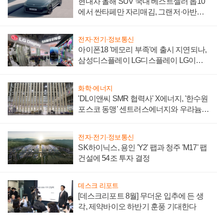
현대차 올해 SUV 국내 베스트셀러 톱10
에서 싼타페만 자리매김, 그랜저·아반떼
'세단 쌍끌이'로 내수 방어
전자·전기·정보통신
아이폰18 '메모리 부족'에 출시 지연되나,
삼성디스플레이 LG디스플레이 LG이노
텍 '탈애플' 수익 다각화 속도
화학·에너지
'DL이앤씨 SMR 협력사' X에너지, '한수원
포스코 동맹' 센트러스에너지와 우라늄
계약 체결
전자·전기·정보통신
SK하이닉스, 용인 'Y2' 팹과 청주 'M17' 팹
건설에 54조 투자 결정
데스크 리포트
[데스크리포트 8월] 무더운 입추에 든 생
각, 제약바이오 하반기 훈풍 기대한다