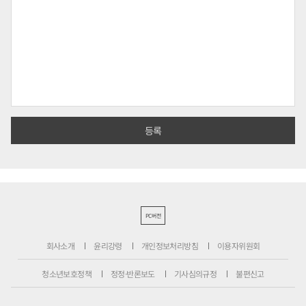
PC버전
회사소개
윤리강령
개인정보처리방침
이용자위원회
청소년보호정책
정정·반론보도
기사심의규정
불편신고