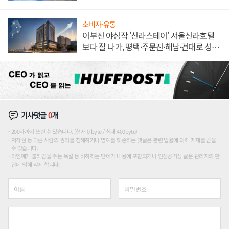
해 종합 로보틱스 기업으로
소비자·유통
이부진 야심작 '신라스테이' 서울신라호텔
보다 잘 나가, 평택·주문진·해남·건대로 성
장판 더 넓힌다
기사댓글
0
개
200자까지 쓰실 수 있습니다. (현재 0 byte / 최대 400byte)
저작권 등 다른 사람의 권리를 침해하거나 명예를 훼손하는 댓글은 관련 법률에 의해 제재를 받을
수 있습니다.
타인에게 불쾌감을 주는 욕설 등 비하하는 단어가 내용에 포함되거나 인신공격성 글은 관리자의 판
단에 의해 삭제 합니다.