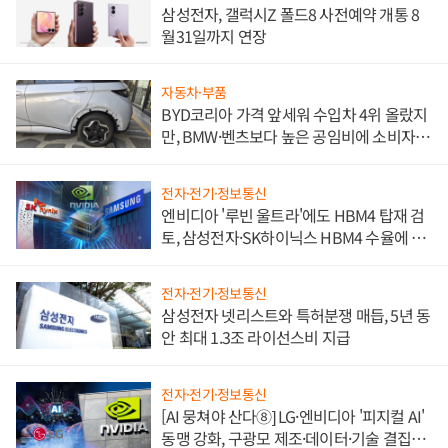
삼성전자, 갤럭시Z 폴드8 사전예약 개통 8
월31일까지 연장
자동차·부품
BYD코리아 가격 앞세워 수입차 4위 올랐지
만, BMW·벤츠보다 높은 공임비에 소비자
불만 폭발
전자·전기·정보통신
엔비디아 '루빈 울트라'에도 HBM4 탑재 검
토, 삼성전자·SK하이닉스 HBM4 수율에 주
도권 갈린다
전자·전기·정보통신
삼성전자 넷리스트와 특허분쟁 매듭, 5년 동
안 최대 1.3조 라이선스비 지급
전자·전기·정보통신
[AI 뭉쳐야 산다⑧] LG·엔비디아 '피지컬 AI'
동맹 강화, 구광모 제조·데이터·기술 결집