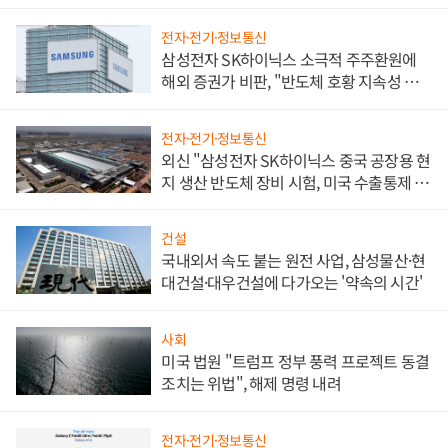
전자·전기·정보통신
삼성전자 SK하이닉스 소극적 주주환원에
해외 증권가 비판, "반도체 호황 지속성 의
문"
전자·전기·정보통신
외신 "삼성전자 SK하이닉스 중국 공장용 현
지 생산 반도체 장비 시험, 미국 수출통제 대
비"
건설
국내외서 속도 붙는 원전 사업, 삼성물산·현
대건설·대우건설에 다가오는 '약속의 시간'
사회
미국 법원 "트럼프 정부 풍력 프로젝트 동결
조치는 위법", 해제 명령 내려
전자·전기·정보통신