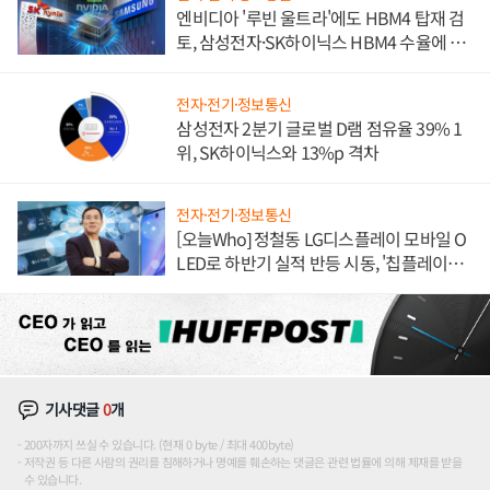
엔비디아 '루빈 울트라'에도 HBM4 탑재 검
토, 삼성전자·SK하이닉스 HBM4 수율에 주
도권 갈린다
전자·전기·정보통신
삼성전자 2분기 글로벌 D램 점유율 39% 1
위, SK하이닉스와 13%p 격차
전자·전기·정보통신
[오늘Who] 정철동 LG디스플레이 모바일 O
LED로 하반기 실적 반등 시동, '칩플레이
션'에 가격 인하 압박은 부담
기사댓글
0
개
200자까지 쓰실 수 있습니다. (현재 0 byte / 최대 400byte)
저작권 등 다른 사람의 권리를 침해하거나 명예를 훼손하는 댓글은 관련 법률에 의해 제재를 받을
수 있습니다.