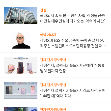
비"
건설
국내외서 속도 붙는 원전 사업, 삼성물산·현
대건설·대우건설에 다가오는 '약속의 시간'
화학·에너지
삼성SDI ESS 수요 급증에 북미 증설 타진,
최주선 스텔란티스·GM 합작공장 건설 재추
진하나
전자·전기·정보통신
삼성전자, 갤럭시Z 폴드8 사전예약 개통 8
월31일까지 연장
전자·전기·정보통신
삼성전자 갤럭시 Z 폴드8 시리즈 사전 판매
'144만 대' 역대 최대
전자·전기·정보통신