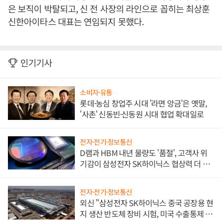
은 보직이 박탈되고, 신 전 사장의 라인으로 꼽히는 최상훈
신한아이타스 대표는 연임되지 못했다.
인기기사
소비자·유통
롯데·농심 창업주 시대 '라면 앙금'은 옛말,
'사촌' 신동빈·신동원 시대 협업 확대일로
전자·전기·정보통신
D램과 HBM 내년 물량도 '품절', 고객사 위
기감이 삼성전자 SK하이닉스 협상력 더 키
워
전자·전기·정보통신
외신 "삼성전자 SK하이닉스 중국 공장용 현
지 생산 반도체 장비 시험, 미국 수출통제 대