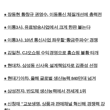
● 장동현 황창규 권영수, 이동통신 체질개선에 총력전
● 이통3사, 유료방송사업에서 크게 한판 붙는다
● 이통3사, 10년 통신사업 좌우할 ‘황금주파수’ 경쟁
● 김일천, CJ오쇼핑 수익경영으로 홈쇼핑 불황 타개
● 현대차, 삼성동 신사옥 설계책임자로 김종성 선정
● 현대기아차, 올해 글로벌 생산능력 840만대 넘겨
● 삼성전자, 반도체 생산능력에서 전세계 1위
● 신창재 "교보생명, 상품과 판매채널 혁신해 경쟁력 강