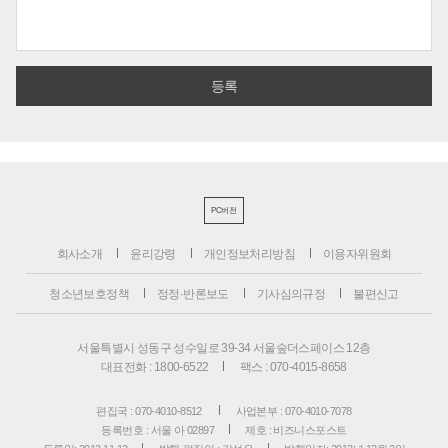
PC버전
회사소개
윤리강령
개인정보처리방침
이용자위원회
청소년보호정책
정정·반론보도
기사심의규정
불편신고
서울특별시 성동구 성수일로 39-34 서울숲더스페이스 12층
대표전화 : 1800-6522
팩스 : 070-4015-8658
편집국 : 070-4010-8512
사업본부 : 070-4010-7078
등록번호 : 서울 아 02897
제호 : 비즈니스포스트