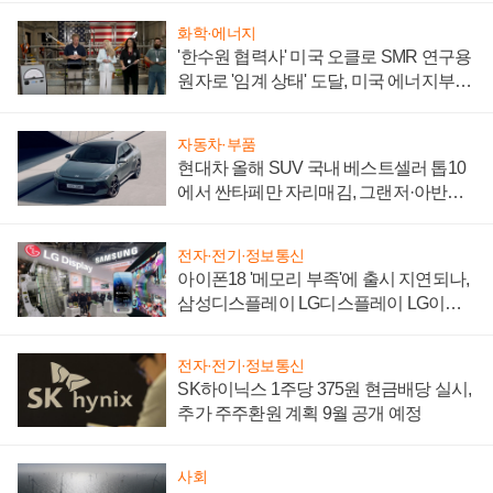
화학·에너지
'한수원 협력사' 미국 오클로 SMR 연구용
원자로 '임계 상태' 도달, 미국 에너지부
"중요한 이정표"
자동차·부품
현대차 올해 SUV 국내 베스트셀러 톱10
에서 싼타페만 자리매김, 그랜저·아반떼
'세단 쌍끌이'로 내수 방어
전자·전기·정보통신
아이폰18 '메모리 부족'에 출시 지연되나,
삼성디스플레이 LG디스플레이 LG이노
텍 '탈애플' 수익 다각화 속도
전자·전기·정보통신
SK하이닉스 1주당 375원 현금배당 실시,
추가 주주환원 계획 9월 공개 예정
사회