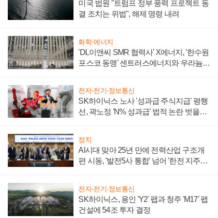
미국 법원 "트럼프 정부 풍력 프로젝트 동
결 조치는 위법", 해제 명령 내려
화학·에너지
'DL이앤씨 SMR 협력사' X에너지, '한수원
포스코 동맹' 센트러스에너지와 우라늄
계약 체결
전자·전기·정보통신
SK하이닉스 노사 '성과급 주식지급' 평행
선, 곽노정 'N% 성과급' 법적 논란 벗을지
주목
정치
AI시대 맞아 25년 만에 전력산업 구조개
편 시동, '발전5사 통합' 넘어 '한전 지주사'
재편론도
전자·전기·정보통신
SK하이닉스, 용인 'Y2' 팹과 청주 'M17' 팹
건설에 54조 투자 결정