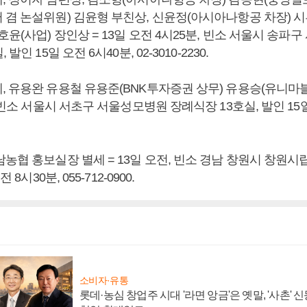
 겸 논설위원) 김윤형 부친상, 신윤정(아시아나항공 차장) 시
호윤(사업) 장인상 = 13일 오전 4시25분, 빈소 서울시 송파
발인 15일 오전 6시40분, 02-3010-2230.
 유용완 유용철 유용준(BNK투자증권 상무) 유용승(유니마블
, 빈소 서울시 서초구 서울성모병원 장례식장 13호실, 발인 15일
농협 홍보실장 별세 = 13일 오전, 빈소 경남 창원시 창원시
 8시30분, 055-712-0900.
소비자·유통
롯데·농심 창업주 시대 '라면 앙금'은 옛말, '사촌'