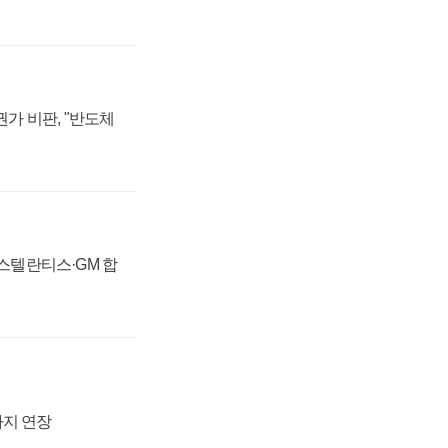
가 비판, "반도체
 스텔란티스·GM 합
까지 연장