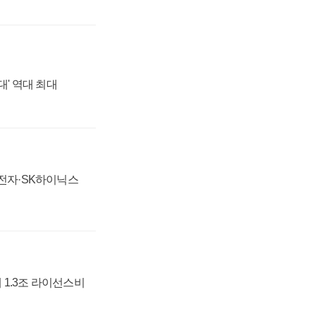
대' 역대 최대
성전자·SK하이닉스
 1.3조 라이선스비