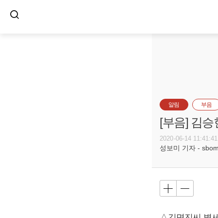
알림
부음
[부음] 김승
2020-06-14 11:41:41
성보미 기자 - sbomi@
△김명진씨 별세