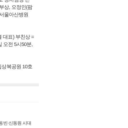
부상, 오정인(팜
구 서울아산병원
 대표) 부친상 =
 오전 5시50분,
립상복공원 10호
 신동빈·신동원 시대