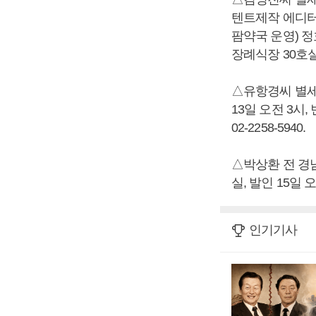
텐트제작 에디터
팜약국 운영) 정
장례식장 30호실, 
△유항경씨 별세,
13일 오전 3시
02-2258-5940.
△박상환 전 경남
실, 발인 15일 오전
인기기사