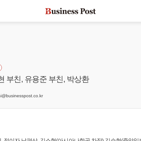
현 부친, 유용준 부친, 박상환
businesspost.co.kr
, 정이자 남편상, 김소형(아시아나항공 차장) 김승현(중앙일