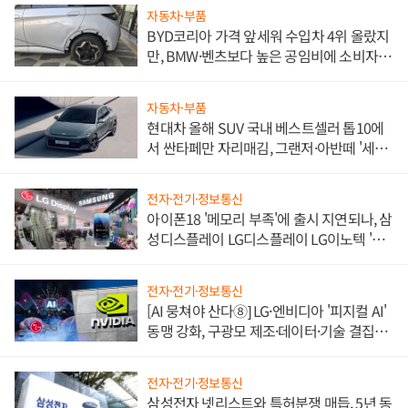
자동차·부품
BYD코리아 가격 앞세워 수입차 4위 올랐지
만, BMW·벤츠보다 높은 공임비에 소비자
불만 폭발
자동차·부품
현대차 올해 SUV 국내 베스트셀러 톱10에
서 싼타페만 자리매김, 그랜저·아반떼 '세단
쌍끌이'로 내수 방어
전자·전기·정보통신
아이폰18 '메모리 부족'에 출시 지연되나, 삼
성디스플레이 LG디스플레이 LG이노텍 '탈
애플' 수익 다각화 속도
전자·전기·정보통신
[AI 뭉쳐야 산다⑧] LG·엔비디아 '피지컬 AI'
동맹 강화, 구광모 제조·데이터·기술 결집
해 종합 로보틱스 기업으로
전자·전기·정보통신
삼성전자 넷리스트와 특허분쟁 매듭, 5년 동