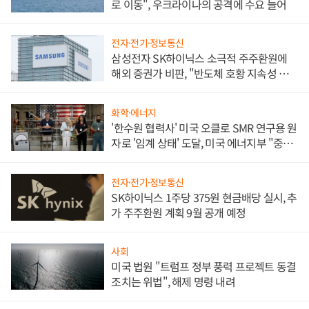
로 이동", 우크라이나의 공격에 수요 늘어
전자·전기·정보통신
삼성전자 SK하이닉스 소극적 주주환원에
해외 증권가 비판, "반도체 호황 지속성 의
문"
화학·에너지
'한수원 협력사' 미국 오클로 SMR 연구용 원
자로 '임계 상태' 도달, 미국 에너지부 "중요
한 이정표"
전자·전기·정보통신
SK하이닉스 1주당 375원 현금배당 실시, 추
가 주주환원 계획 9월 공개 예정
사회
미국 법원 "트럼프 정부 풍력 프로젝트 동결
조치는 위법", 해제 명령 내려