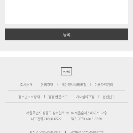
PC버전
회사소개
윤리강령
개인정보처리방침
이용자위원회
청소년보호정책
정정·반론보도
기사심의규정
불편신고
서울특별시 성동구 성수일로 39-34 서울숲더스페이스 12층
대표전화 : 1800-6522
팩스 : 070-4015-8658
편집국 : 070-4010-8512
사업본부 : 070-4010-7078