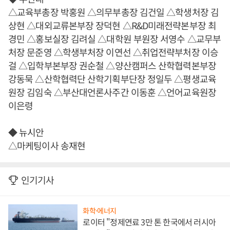
△교육부총장 박홍원 △의무부총장 김건일 △학생처장 김
상현 △대외교류본부장 장덕현 △R&D미래전략본부장 최
경민 △홍보실장 김려실 △대학원 부원장 서영수 △교무부
처장 문준영 △학생부처장 이연선 △취업전략부처장 이승
걸 △입학부본부장 권순철 △양산캠퍼스 산학협력본부장
강동묵 △산학협력단 산학기획부단장 정일두 △평생교육
원장 김임숙 △부산대언론사주간 이동훈 △언어교육원장
이은령
◆ 뉴시안
△마케팅이사 송재현
인기기사
화학·에너지
로이터 "정제연료 3만 톤 한국에서 러시아