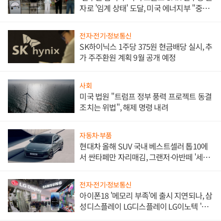
자로 '임계 상태' 도달, 미국 에너지부 "중요
한 이정표"
전자·전기·정보통신
SK하이닉스 1주당 375원 현금배당 실시, 추
가 주주환원 계획 9월 공개 예정
사회
미국 법원 "트럼프 정부 풍력 프로젝트 동결
조치는 위법", 해제 명령 내려
자동차·부품
현대차 올해 SUV 국내 베스트셀러 톱10에
서 싼타페만 자리매김, 그랜저·아반떼 '세단
쌍끌이'로 내수 방어
전자·전기·정보통신
아이폰18 '메모리 부족'에 출시 지연되나, 삼
성디스플레이 LG디스플레이 LG이노텍 '탈
애플' 수익 다각화 속도