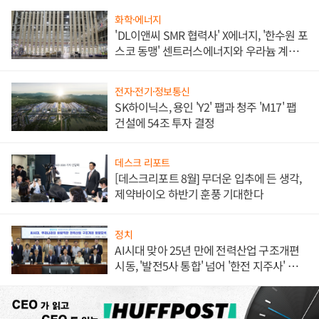
화학·에너지
'DL이앤씨 SMR 협력사' X에너지, '한수원 포
스코 동맹' 센트러스에너지와 우라늄 계약
체결
전자·전기·정보통신
SK하이닉스, 용인 'Y2' 팹과 청주 'M17' 팹
건설에 54조 투자 결정
데스크 리포트
[데스크리포트 8월] 무더운 입추에 든 생각,
제약바이오 하반기 훈풍 기대한다
정치
AI시대 맞아 25년 만에 전력산업 구조개편
시동, '발전5사 통합' 넘어 '한전 지주사' 재편
론도