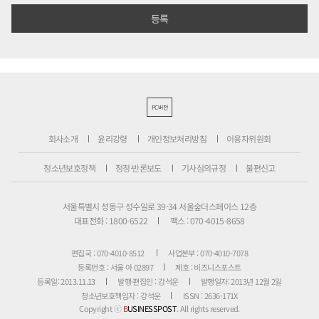
PC버전
회사소개
윤리강령
개인정보처리방침
이용자위원회
청소년보호정책
정정·반론보도
기사심의규정
불편신고
서울특별시 성동구 성수일로 39-34 서울숲더스페이스 12층
대표전화 : 1800-6522
팩스 : 070-4015-8658
편집국 : 070-4010-8512
사업본부 : 070-4010-7078
등록번호 : 서울 아 02897
제호 : 비즈니스포스트
등록일: 2013.11.13
발행·편집인 : 강석운
발행일자: 2013년 12월 2일
청소년보호책임자 : 강석운
ISSN : 2636-171X
Copyright ⓒ
B
USINESSPOST
. All rights reserved.