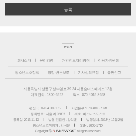
PC버전
회사소개
윤리강령
개인정보처리방침
이용자위원회
청소년보호정책
정정·반론보도
기사심의규정
불편신고
서울특별시 성동구 성수일로 39-34 서울숲더스페이스 12층
대표전화 : 1800-6522
팩스 : 070-4015-8658
편집국 : 070-4010-8512
사업본부 : 070-4010-7078
등록번호 : 서울 아 02897
제호 : 비즈니스포스트
등록일: 2013.11.13
발행·편집인 : 강석운
발행일자: 2013년 12월 2일
청소년보호책임자 : 강석운
ISSN : 2636-171X
Copyright ⓒ
B
USINESSPOST
. All rights reserved.