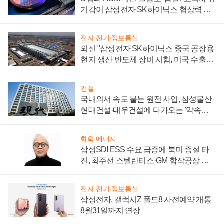
기감이 삼성전자 SK하이닉스 협상력 더
키워
전자·전기·정보통신
외신 "삼성전자 SK하이닉스 중국 공장용
현지 생산 반도체 장비 시험, 미국 수출통
제 대비"
건설
국내외서 속도 붙는 원전 사업, 삼성물산·
현대건설·대우건설에 다가오는 '약속의
시간'
화학·에너지
삼성SDI ESS 수요 급증에 북미 증설 타
진, 최주선 스텔란티스·GM 합작공장 건
설 재추진하나
전자·전기·정보통신
삼성전자, 갤럭시Z 폴드8 사전예약 개통
8월31일까지 연장