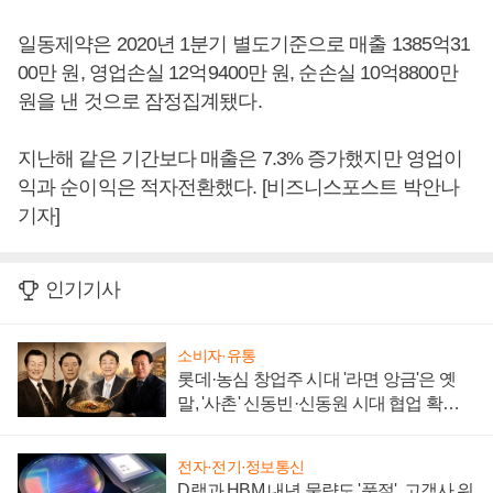
일동제약은 2020년 1분기 별도기준으로 매출 1385억31
00만 원, 영업손실 12억9400만 원, 순손실 10억8800만
원을 낸 것으로 잠정집계됐다.
지난해 같은 기간보다 매출은 7.3% 증가했지만 영업이
익과 순이익은 적자전환했다. [비즈니스포스트 박안나
기자]
인기기사
소비자·유통
롯데·농심 창업주 시대 '라면 앙금'은 옛
말, '사촌' 신동빈·신동원 시대 협업 확대
일로
전자·전기·정보통신
D램과 HBM 내년 물량도 '품절', 고객사 위