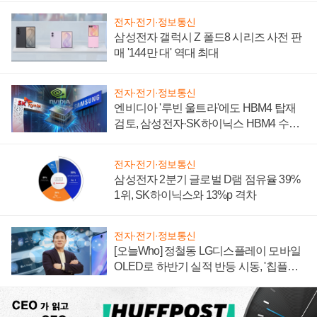
전자·전기·정보통신
삼성전자 갤럭시 Z 폴드8 시리즈 사전 판
매 '144만 대' 역대 최대
전자·전기·정보통신
엔비디아 '루빈 울트라'에도 HBM4 탑재
검토, 삼성전자·SK하이닉스 HBM4 수율
에 주도권 갈린다
전자·전기·정보통신
삼성전자 2분기 글로벌 D램 점유율 39%
1위, SK하이닉스와 13%p 격차
전자·전기·정보통신
[오늘Who] 정철동 LG디스플레이 모바일
OLED로 하반기 실적 반등 시동, '칩플레
이션'에 가격 인하 압박은 부담