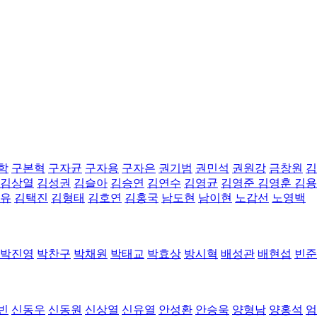
학
구본혁
구자균
구자용
구자은
권기범
권민석
권원강
금창원
김
김상열
김성권
김슬아
김승연
김연수
김영균
김영준
김영훈
김용
유
김택진
김형태
김호연
김홍국
남도현
남이현
노갑선
노영백
박진영
박찬구
박채원
박태교
박효상
방시혁
배성관
배현섭
빈준
빈
신동우
신동원
신상열
신유열
안성환
안승욱
양형남
양홍석
엄