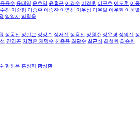
윤윤수
윤태영
윤호영
윤홍근
이경수
이경후
이규호
이도훈
이동
수진
이순형
이승주
이승찬
이영신
이우성
이우일
이우현
이웅열
용
임일지
임창욱
원
정몽진
정민교
정상수
정서진
정용진
정원주
정유경
정의선
정
석
진양곤
차정훈
채명수
천종윤
최광수
최근식
최성환
최승환
수
현정은
홍정혁
황성환