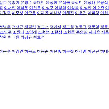
성준
유종만
유창수
윤대인
윤상현
윤석금
윤석민
윤성태
윤웅섭
원
이서현
이석우
이선호
이성구
이성엽
이성욱
이성현
이수완
이
이정훈
이주성
이준호
이채윤
이태성
이해진
이호진
이휘령
이희
전병우
전선규
전필립
정교선
정기선
정도원
정몽규
정몽열
정몽
조연주
조원태
조임래
조현범
조현상
조현준
주숭일
지대윤
지용
창원
최태원
최평규
최호성
허동수
허영인
허용도
허용준
허윤홍
허은철
허제홍
허진규
허태