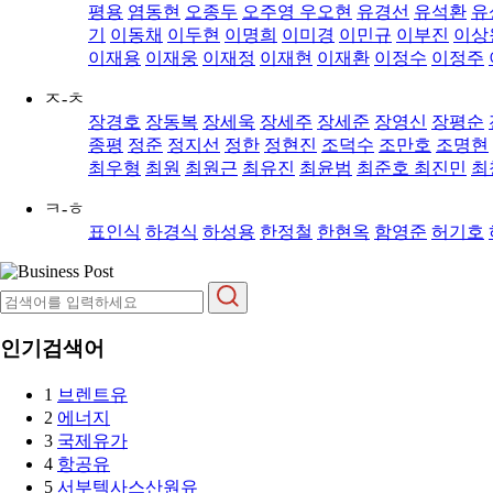
평용
염동현
오종두
오주영
우오현
유경선
유석환
유
기
이동채
이두현
이명희
이미경
이민규
이부진
이상
이재용
이재웅
이재정
이재현
이재환
이정수
이정주
ㅈ-ㅊ
장경호
장동복
장세욱
장세주
장세준
장영신
장평순
종평
정준
정지선
정한
정현진
조덕수
조만호
조명현
최우형
최원
최원근
최유진
최윤범
최준호
최진민
최
ㅋ-ㅎ
표인식
하경식
하성용
한정철
한현옥
함영준
허기호
인기검색어
1
브렌트유
2
에너지
3
국제유가
4
항공유
5
서부텍사스산원유