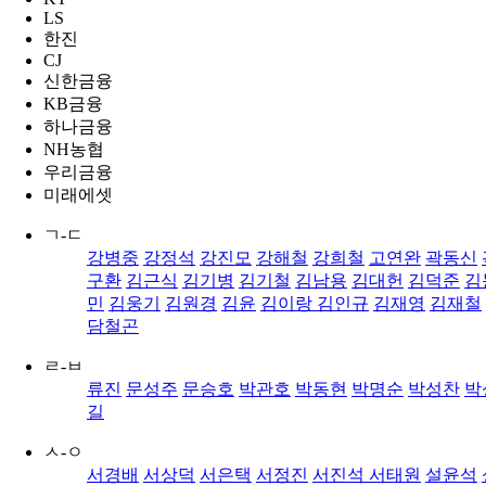
LS
한진
CJ
신한금융
KB금융
하나금융
NH농협
우리금융
미래에셋
ㄱ-ㄷ
강병중
강정석
강진모
강해철
강희철
고연완
곽동신
구환
김근식
김기병
김기철
김남용
김대헌
김덕준
김
민
김웅기
김원경
김윤
김이랑
김인규
김재영
김재철
담철곤
ㄹ-ㅂ
류진
문성주
문승호
박관호
박동현
박명순
박성찬
박
길
ㅅ-ㅇ
서경배
서상덕
서은택
서정진
서진석
서태원
설윤석