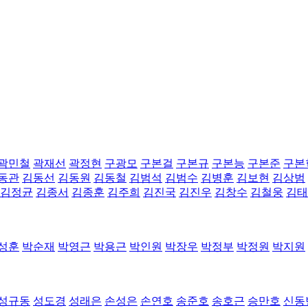
곽민철
곽재선
곽정현
구광모
구본걸
구본규
구본능
구본준
구본
동관
김동선
김동원
김동철
김범석
김범수
김병훈
김보현
김상범
김정균
김종서
김종훈
김주희
김진국
김진우
김창수
김철웅
김태
성훈
박순재
박영근
박용근
박인원
박장우
박정부
박정원
박지원
성규동
성도경
성래은
손성은
손연호
송준호
송호근
승만호
신동