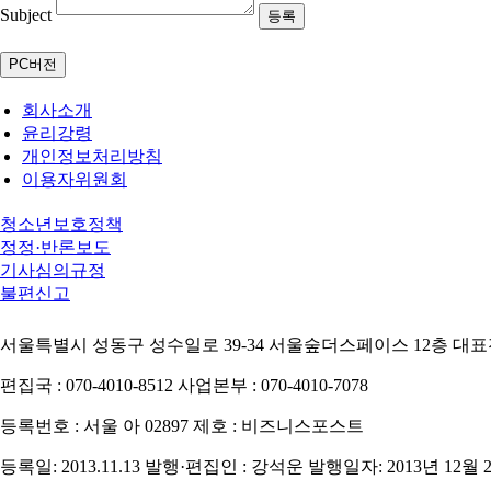
Subject
PC버전
회사소개
윤리강령
개인정보처리방침
이용자위원회
청소년보호정책
정정·반론보도
기사심의규정
불편신고
서울특별시 성동구 성수일로 39-34 서울숲더스페이스 12층
대표전
편집국 : 070-4010-8512
사업본부 : 070-4010-7078
등록번호 : 서울 아 02897
제호 : 비즈니스포스트
등록일: 2013.11.13
발행·편집인 : 강석운
발행일자: 2013년 12월 