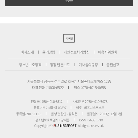
PC버전
회사소개
윤리강령
개인정보처리방침
이용자위원회
청소년보호정책
정정·반론보도
기사심의규정
불편신고
서울특별시 성동구 성수일로 39-34 서울숲더스페이스 12층
대표전화 : 1800-6522
팩스 : 070-4015-8658
편집국 : 070-4010-8512
사업본부 : 070-4010-7078
등록번호 : 서울 아 02897
제호 : 비즈니스포스트
등록일: 2013.11.13
발행·편집인 : 강석운
발행일자: 2013년 12월 2일
청소년보호책임자 : 강석운
ISSN : 2636-171X
Copyright ⓒ
B
USINESSPOST
. All rights reserved.