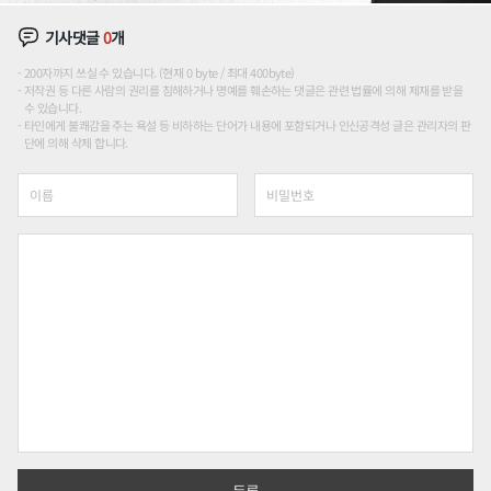
기사댓글
0
개
200자까지 쓰실 수 있습니다. (현재 0 byte / 최대 400byte)
저작권 등 다른 사람의 권리를 침해하거나 명예를 훼손하는 댓글은 관련 법률에 의해 제재를 받을
수 있습니다.
타인에게 불쾌감을 주는 욕설 등 비하하는 단어가 내용에 포함되거나 인신공격성 글은 관리자의 판
단에 의해 삭제 합니다.