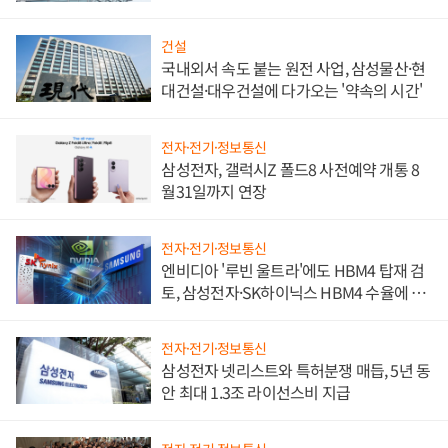
문"
건설
국내외서 속도 붙는 원전 사업, 삼성물산·현
대건설·대우건설에 다가오는 '약속의 시간'
전자·전기·정보통신
삼성전자, 갤럭시Z 폴드8 사전예약 개통 8
월31일까지 연장
전자·전기·정보통신
엔비디아 '루빈 울트라'에도 HBM4 탑재 검
토, 삼성전자·SK하이닉스 HBM4 수율에 주
도권 갈린다
전자·전기·정보통신
삼성전자 넷리스트와 특허분쟁 매듭, 5년 동
안 최대 1.3조 라이선스비 지급