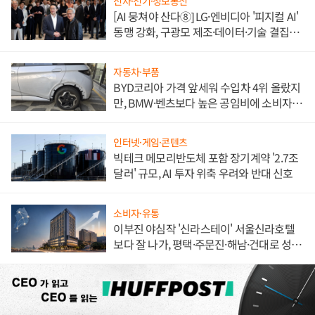
전자·전기·정보통신
[AI 뭉쳐야 산다⑧] LG·엔비디아 '피지컬 AI'
동맹 강화, 구광모 제조·데이터·기술 결집
해 종합 로보틱스 기업으로
자동차·부품
BYD코리아 가격 앞세워 수입차 4위 올랐지
만, BMW·벤츠보다 높은 공임비에 소비자
불만 폭발
인터넷·게임·콘텐츠
빅테크 메모리반도체 포함 장기계약 '2.7조
달러' 규모, AI 투자 위축 우려와 반대 신호
소비자·유통
이부진 야심작 '신라스테이' 서울신라호텔
보다 잘 나가, 평택·주문진·해남·건대로 성
장판 더 넓힌다