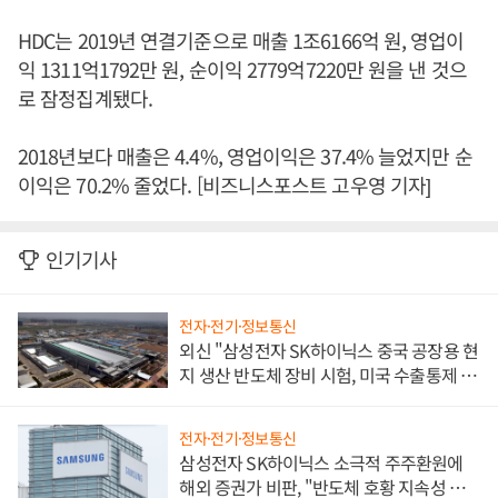
HDC는 2019년 연결기준으로 매출 1조6166억 원, 영업이
익 1311억1792만 원, 순이익 2779억7220만 원을 낸 것으
로 잠정집계됐다.
2018년보다 매출은 4.4%, 영업이익은 37.4% 늘었지만 순
이익은 70.2% 줄었다. [비즈니스포스트 고우영 기자]
인기기사
전자·전기·정보통신
외신 "삼성전자 SK하이닉스 중국 공장용 현
지 생산 반도체 장비 시험, 미국 수출통제 대
비"
전자·전기·정보통신
삼성전자 SK하이닉스 소극적 주주환원에
해외 증권가 비판, "반도체 호황 지속성 의