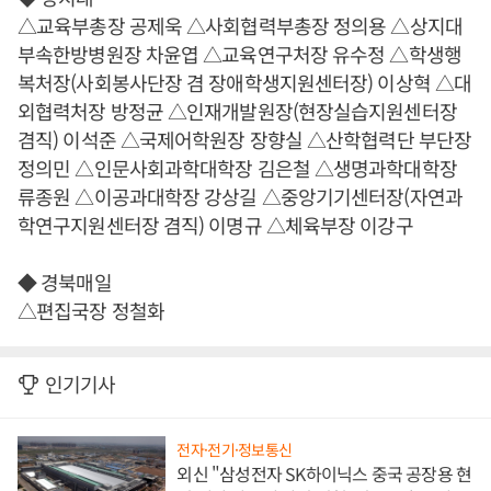
△교육부총장 공제욱 △사회협력부총장 정의용 △상지대
부속한방병원장 차윤엽 △교육연구처장 유수정 △학생행
복처장(사회봉사단장 겸 장애학생지원센터장) 이상혁 △대
외협력처장 방정균 △인재개발원장(현장실습지원센터장
겸직) 이석준 △국제어학원장 장향실 △산학협력단 부단장
정의민 △인문사회과학대학장 김은철 △생명과학대학장
류종원 △이공과대학장 강상길 △중앙기기센터장(자연과
학연구지원센터장 겸직) 이명규 △체육부장 이강구
◆ 경북매일
△편집국장 정철화
인기기사
전자·전기·정보통신
외신 "삼성전자 SK하이닉스 중국 공장용 현