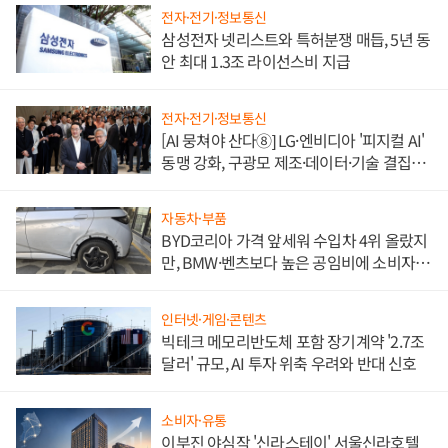
전자·전기·정보통신
삼성전자 넷리스트와 특허분쟁 매듭, 5년 동
안 최대 1.3조 라이선스비 지급
전자·전기·정보통신
[AI 뭉쳐야 산다⑧] LG·엔비디아 '피지컬 AI'
동맹 강화, 구광모 제조·데이터·기술 결집
해 종합 로보틱스 기업으로
자동차·부품
BYD코리아 가격 앞세워 수입차 4위 올랐지
만, BMW·벤츠보다 높은 공임비에 소비자
불만 폭발
인터넷·게임·콘텐츠
빅테크 메모리반도체 포함 장기계약 '2.7조
달러' 규모, AI 투자 위축 우려와 반대 신호
소비자·유통
이부진 야심작 '신라스테이' 서울신라호텔