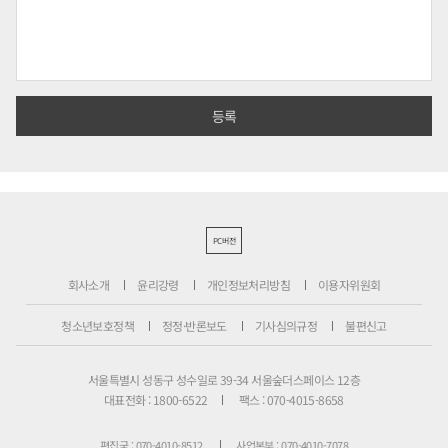
PC버전
회사소개
윤리강령
개인정보처리방침
이용자위원회
청소년보호정책
정정·반론보도
기사심의규정
불편신고
서울특별시 성동구 성수일로 39-34 서울숲더스페이스 12층
대표전화 : 1800-6522
팩스 : 070-4015-8658
편집국 : 070-4010-8512
사업본부 : 070-4010-7078