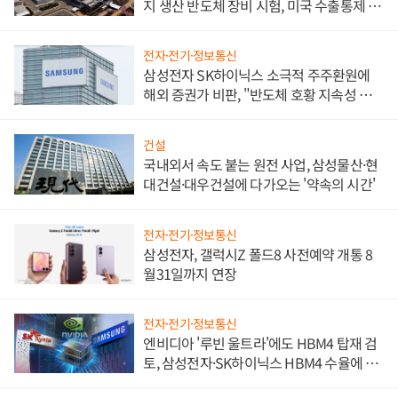
지 생산 반도체 장비 시험, 미국 수출통제 대
비"
전자·전기·정보통신
삼성전자 SK하이닉스 소극적 주주환원에
해외 증권가 비판, "반도체 호황 지속성 의
문"
건설
국내외서 속도 붙는 원전 사업, 삼성물산·현
대건설·대우건설에 다가오는 '약속의 시간'
전자·전기·정보통신
삼성전자, 갤럭시Z 폴드8 사전예약 개통 8
월31일까지 연장
전자·전기·정보통신
엔비디아 '루빈 울트라'에도 HBM4 탑재 검
토, 삼성전자·SK하이닉스 HBM4 수율에 주
도권 갈린다