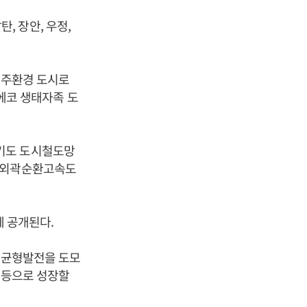
탄, 장안, 우정,
정주환경 도시로
 에코 생태자족 도
경기도 도시철도망
제2외곽순환고속도
에 공개된다.
이 균형발전을 도모
시 등으로 성장할