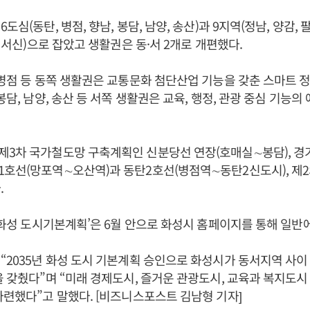
도심(동탄, 병점, 향남, 봉담, 남양, 송산)과 9지역(정남, 양감, 팔
, 서신)으로 잡았고 생활권은 동·서 2개로 개편했다.
 병점 등 동쪽 생활권은 교통문화 첨단산업 기능을 갖춘 스마트 
봉담, 남양, 송산 등 서쪽 생활권은 교육, 행정, 관광 중심 기능의
제3차 국가철도망 구축계획인 신분당선 연장(호매실∼봉담), 
1호선(망포역∼오산역)과 동탄2호선(병점역∼동탄2신도시), 
.
년 화성 도시기본계획’은 6월 안으로 화성시 홈페이지를 통해 일반
“2035년 화성 도시 기본계획 승인으로 화성시가 동서지역 사
을 갖췄다”며 “미래 경제도시, 즐거운 관광도시, 교육과 복지도
마련했다”고 말했다. [비즈니스포스트 김남형 기자]