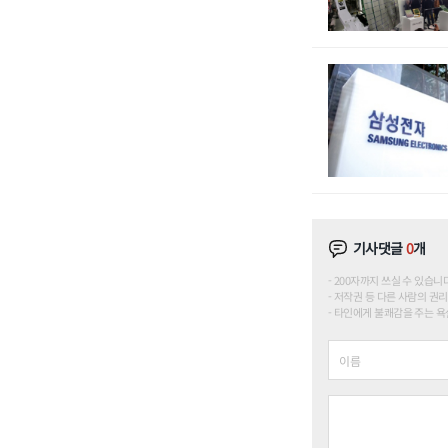
기사댓글
0
개
200자까지 쓰실 수 있습니다. (
저작권 등 다른 사람의 권리
타인에게 불쾌감을 주는 욕설