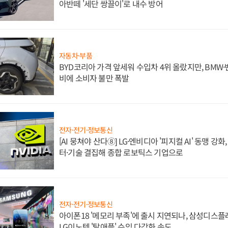
아반떼 '세단 쌍끌이'로 내수 방어
자동차·부품
BYD코리아 가격 앞세워 수입차 4위 올랐지만, BMW
비에 소비자 불만 폭발
전자·전기·정보통신
[AI 뭉쳐야 산다⑧] LG·엔비디아 '피지컬 AI' 동맹 강
터·기술 결집해 종합 로보틱스 기업으로
전자·전기·정보통신
아이폰18 '메모리 부족'에 출시 지연되나, 삼성디스
LG이노텍 '탈애플' 수익 다각화 속도