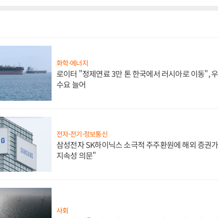
화학·에너지
로이터 "정제연료 3만 톤 한국에서 러시아로 이동",
수요 늘어
전자·전기·정보통신
삼성전자 SK하이닉스 소극적 주주환원에 해외 증권가 
지속성 의문"
사회