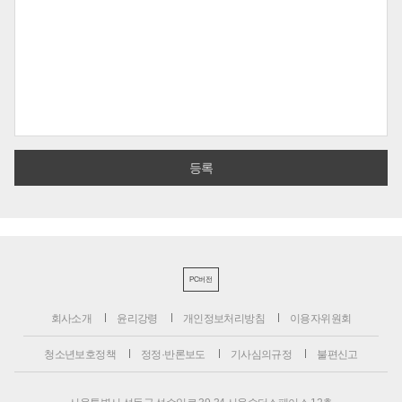
PC버전
회사소개
윤리강령
개인정보처리방침
이용자위원회
청소년보호정책
정정·반론보도
기사심의규정
불편신고