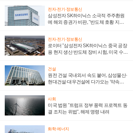
전자·전기·정보통신
삼성전자 SK하이닉스 소극적 주주환원
에 해외 증권가 비판, "반도체 호황 지속
성 의문"
전자·전기·정보통신
로이터 "삼성전자 SK하이닉스 중국 공장
용 현지 생산 반도체 장비 시험, 미국 수출
통제 대비"
건설
원전 건설 국내외서 속도 붙어, 삼성물산·
현대건설·대우건설에 다가오는 '약속의
시간'
사회
미국 법원 "트럼프 정부 풍력 프로젝트 동
결 조치는 위법", 해제 명령 내려
화학·에너지