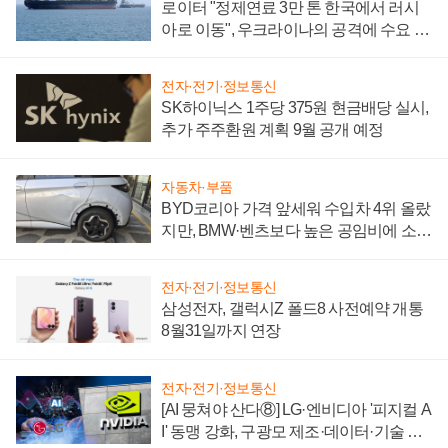
로이터 "정제연료 3만 톤 한국에서 러시
아로 이동", 우크라이나의 공격에 수요 늘
어
전자·전기·정보통신
SK하이닉스 1주당 375원 현금배당 실시,
추가 주주환원 계획 9월 공개 예정
자동차·부품
BYD코리아 가격 앞세워 수입차 4위 올랐
지만, BMW·벤츠보다 높은 공임비에 소비
자 불만 폭발
전자·전기·정보통신
삼성전자, 갤럭시Z 폴드8 사전예약 개통
8월31일까지 연장
전자·전기·정보통신
[AI 뭉쳐야 산다⑧] LG·엔비디아 '피지컬 A
I' 동맹 강화, 구광모 제조·데이터·기술 결