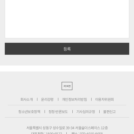
PC버전
회사소개
윤리강령
개인정보처리방침
이용자위원회
청소년보호정책
정정·반론보도
기사심의규정
불편신고
서울특별시 성동구 성수일로 39-34 서울숲더스페이스 12층
대표전화 : 1800-6522
팩스 : 070-4015-8658