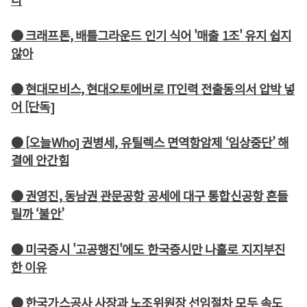
● 크래프톤, 배틀그라운드 인기 식어 '매출 1조' 유지 쉽지
않아
● 현대모비스, 현대오토에버로 IT인력 전출동의서 압박 넣
어 [단독]
● [오늘Who] 권병세, 유틸렉스 면역항암제 ‘임상중단’ 해
결에 안간힘
● 권영진, 동남권 관문공항 공세에 대구 통합신공항 흔들
릴까 ‘불안’
● 미국증시 '고공행진'에도 한국증시만 나홀로 지지부진
한 이유
● 한국가스공사 사장과 노조위원장 선임절차 모두 속도