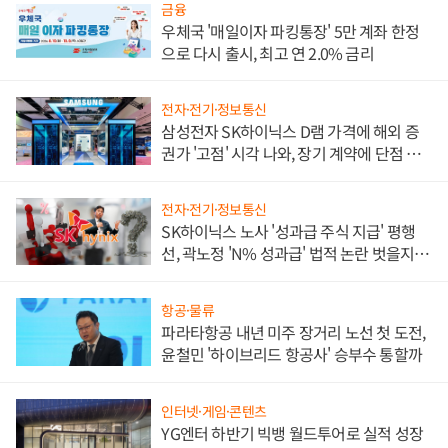
금융
우체국 '매일이자 파킹통장' 5만 계좌 한정
으로 다시 출시, 최고 연 2.0% 금리
전자·전기·정보통신
삼성전자 SK하이닉스 D램 가격에 해외 증
권가 '고점' 시각 나와, 장기 계약에 단점 부
각
전자·전기·정보통신
SK하이닉스 노사 '성과급 주식 지급' 평행
선, 곽노정 'N% 성과급' 법적 논란 벗을지 주
목
항공·물류
파라타항공 내년 미주 장거리 노선 첫 도전,
윤철민 '하이브리드 항공사' 승부수 통할까
인터넷·게임·콘텐츠
YG엔터 하반기 빅뱅 월드투어로 실적 성장