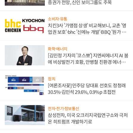
증권가 전망, 신인 보이그룹도 주목
소비자·유통
치킨3사 '가맹점 상생' 비교해보니, 교촌 '영
업권 보호'·bhc '신메뉴 개발'·BBQ '원가 부
담'
화학·에너지
[김민정 기자의 '코스뽀'] 지엔씨에너지 AI 붐
에 비상발전기 호황, 안병철 친환경 에너지
발전전문기업 향한다
정치
[여론조사꽃] 민주당 당대표 선호도 정청래
30.5%·김민석 29.6%, 0.9%p 초접전
전자·전기·정보통신
삼성전자, 미국 오크리지국립연구소와 극저
온 히트펌프 개발하기로