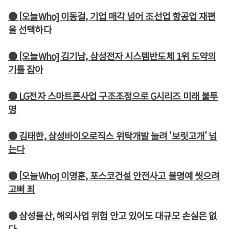
● [오늘Who] 이동걸, 기업 매각 넘어 조선업 항공업 재편
을 선택하다
● [오늘Who] 김기남, 삼성전자 시스템반도체 1위 도약의
기틀 잡아
● LG전자 스마트폰사업 구조조정으로 G시리즈 미래 불투
명
● 김태한, 삼성바이오로직스 위탁개발 늘려 '보릿고개' 넘
는다
● [오늘Who] 이영훈, 포스코건설 안전사고 불명예 씻으려
고삐 죄
● 삼성물산, 해외사업 위험 안고 있어도 대규모 손실은 없
다