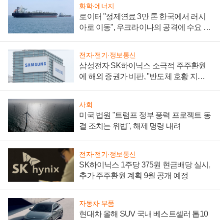
화학·에너지
로이터 "정제연료 3만 톤 한국에서 러시
아로 이동", 우크라이나의 공격에 수요 늘
어
전자·전기·정보통신
삼성전자 SK하이닉스 소극적 주주환원
에 해외 증권가 비판, "반도체 호황 지속
성 의문"
사회
미국 법원 "트럼프 정부 풍력 프로젝트 동
결 조치는 위법", 해제 명령 내려
전자·전기·정보통신
SK하이닉스 1주당 375원 현금배당 실시,
추가 주주환원 계획 9월 공개 예정
자동차·부품
현대차 올해 SUV 국내 베스트셀러 톱10