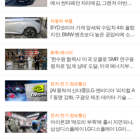
에서 싼타페만 자리매김, 그랜저·아반떼
'세단 쌍끌이'로 내수 방어
자동차·부품
BYD코리아 가격 앞세워 수입차 4위 올랐
지만, BMW·벤츠보다 높은 공임비에 소비
자 불만 폭발
화학·에너지
'한수원 협력사' 미국 오클로 SMR 연구용
원자로 '임계 상태' 도달, 미국 에너지부
"중요한 이정표"
전자·전기·정보통신
[AI 뭉쳐야 산다⑧] LG·엔비디아 '피지컬 A
I' 동맹 강화, 구광모 제조·데이터·기술 결
집해 종합 로보틱스 기업으로
전자·전기·정보통신
아이폰18 '메모리 부족'에 출시 지연되나,
삼성디스플레이 LG디스플레이 LG이노
텍 '탈애플' 수익 다각화 속도