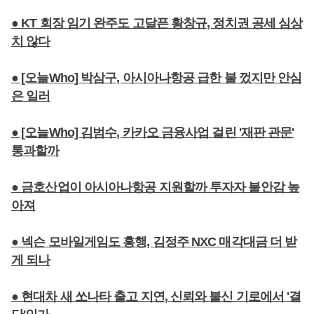
● KT 회장 임기 완주도 고달픈 황창규, 정치권 공세 심상
치 않다
● [오늘Who] 박삼구, 아시아나항공 급한 불 껐지만 안심
은 일러
● [오늘Who] 김범수, 카카오 금융사업 걸린 '재판 관문'
통과할까
● 금호산업이 아시아나항공 지원할까 투자자 불안감 높
아져
● 넥슨 모바일게임도 흥행, 김정주 NXC 매각대금 더 받
게 되나
● 현대차 새 쏘나타 출고 지연, 신뢰와 불신 기로에서 '결