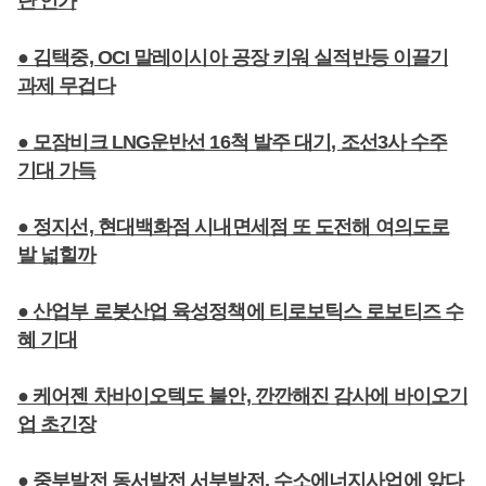
단'인가
● 김택중, OCI 말레이시아 공장 키워 실적반등 이끌기
과제 무겁다
● 모잠비크 LNG운반선 16척 발주 대기, 조선3사 수주
기대 가득
● 정지선, 현대백화점 시내면세점 또 도전해 여의도로
발 넓힐까
● 산업부 로봇산업 육성정책에 티로보틱스 로보티즈 수
혜 기대
● 케어젠 차바이오텍도 불안, 깐깐해진 감사에 바이오기
업 초긴장
● 중부발전 동서발전 서부발전, 수소에너지사업에 앞다