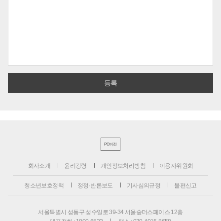
PC버전
회사소개
윤리강령
개인정보처리방침
이용자위원회
청소년보호정책
정정·반론보도
기사심의규정
불편신고
서울특별시 성동구 성수일로 39-34 서울숲더스페이스 12층