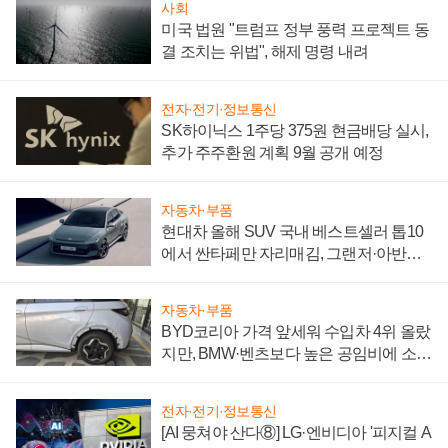
사회
미국 법원 "트럼프 정부 풍력 프로젝트 동
결 조치는 위법", 해제 명령 내려
전자·전기·정보통신
SK하이닉스 1주당 375원 현금배당 실시,
추가 주주환원 계획 9월 공개 예정
자동차·부품
현대차 올해 SUV 국내 베스트셀러 톱10
에서 싼타페만 자리매김, 그랜저·아반떼
'세단 쌍끌이'로 내수 방어
자동차·부품
BYD코리아 가격 앞세워 수입차 4위 올랐
지만, BMW·벤츠보다 높은 공임비에 소비
자 불만 폭발
전자·전기·정보통신
[AI 뭉쳐야 산다⑧] LG·엔비디아 '피지컬 A