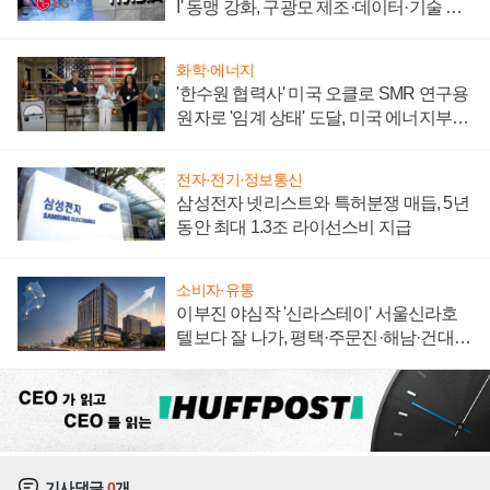
I' 동맹 강화, 구광모 제조·데이터·기술 결
집해 종합 로보틱스 기업으로
화학·에너지
'한수원 협력사' 미국 오클로 SMR 연구용
원자로 '임계 상태' 도달, 미국 에너지부
"중요한 이정표"
전자·전기·정보통신
삼성전자 넷리스트와 특허분쟁 매듭, 5년
동안 최대 1.3조 라이선스비 지급
소비자·유통
이부진 야심작 '신라스테이' 서울신라호
텔보다 잘 나가, 평택·주문진·해남·건대로
성장판 더 넓힌다
기사댓글
0
개