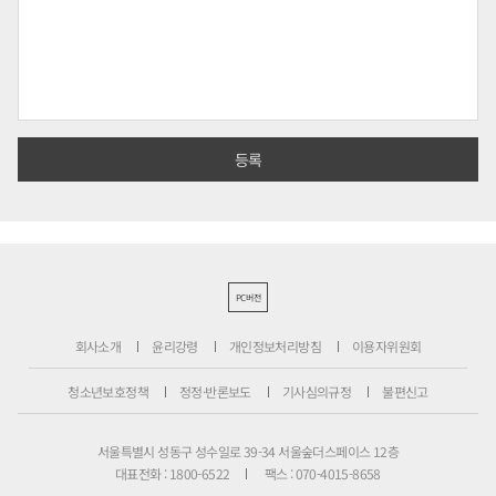
PC버전
회사소개
윤리강령
개인정보처리방침
이용자위원회
청소년보호정책
정정·반론보도
기사심의규정
불편신고
서울특별시 성동구 성수일로 39-34 서울숲더스페이스 12층
대표전화 : 1800-6522
팩스 : 070-4015-8658