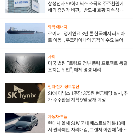
삼성전자 SK하이닉스 소극적 주주환원에
해외 증권가 비판, "반도체 호황 지속성 의
문"
화학·에너지
로이터 "정제연료 3만 톤 한국에서 러시아
로 이동", 우크라이나의 공격에 수요 늘어
사회
미국 법원 "트럼프 정부 풍력 프로젝트 동결
조치는 위법", 해제 명령 내려
전자·전기·정보통신
SK하이닉스 1주당 375원 현금배당 실시, 추
가 주주환원 계획 9월 공개 예정
자동차·부품
현대차 올해 SUV 국내 베스트셀러 톱10에
서 싼타페만 자리매김, 그랜저·아반떼 '세단