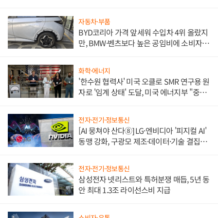
쌍끌이'로 내수 방어
자동차·부품
BYD코리아 가격 앞세워 수입차 4위 올랐지
만, BMW·벤츠보다 높은 공임비에 소비자
불만 폭발
화학·에너지
'한수원 협력사' 미국 오클로 SMR 연구용 원
자로 '임계 상태' 도달, 미국 에너지부 "중요
한 이정표"
전자·전기·정보통신
[AI 뭉쳐야 산다⑧] LG·엔비디아 '피지컬 AI'
동맹 강화, 구광모 제조·데이터·기술 결집
해 종합 로보틱스 기업으로
전자·전기·정보통신
삼성전자 넷리스트와 특허분쟁 매듭, 5년 동
안 최대 1.3조 라이선스비 지급
소비자·유통