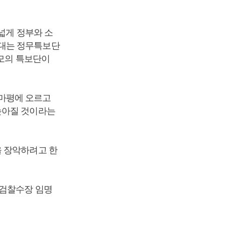
넓게 정부와 소
와대는 정무특보단
규모의 특보단이
마평에 오르고
높아질 것이라는
을 장악하려고 한
 검찰수장 임명