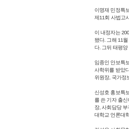
이명재 민정특보
제11회 사법고
이 내정자는 20
됐다. 그해 1
다. 그뒤 태평
임종인 안보특보
사학위를 받았다
위원장, 국가정
신성호 홍보특보
를 쓴 기자 출신
장, 사회담당 부
대학교 언론대학