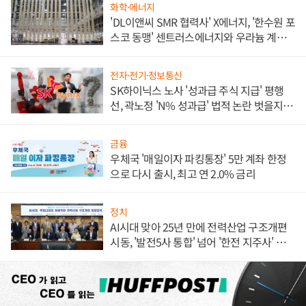
화학·에너지
'DL이앤씨 SMR 협력사' X에너지, '한수원 포
스코 동맹' 센트러스에너지와 우라늄 계약
체결
전자·전기·정보통신
SK하이닉스 노사 '성과급 주식 지급' 평행
선, 곽노정 'N% 성과급' 법적 논란 벗을지 주
목
금융
우체국 '매일이자 파킹통장' 5만 계좌 한정
으로 다시 출시, 최고 연 2.0% 금리
정치
AI시대 맞아 25년 만에 전력산업 구조개편
시동, '발전5사 통합' 넘어 '한전 지주사' 재편
론도