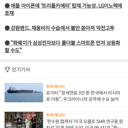
● 애플 아이폰에 ‘트리플카메라’ 탑재 가능성, LG이노텍에
호재
● 강원랜드, 채용비리 수습에서 불만 쏟아져 악전고투
● “화웨이가 삼성전자보다 폴더블 스마트폰 먼저 상용화
할 수도”
인기기사
화학·에너지
로이터 "정제연료 3만 톤 한국에서 러시아
로 이동", 우크라이나의 공격에 수요 늘어
화학·에너지
'한수원 협력사' 미국 오클로 SMR 연구용 원
자로 '임계 상태' 도달, 미국 에너지부 "중요