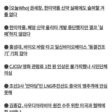
● [오늘Who] 권세창, 한미약품 신약 실패에도 슬퍼할 겨
를 없다
● 한미약품, 폐암 신약 올리타 개발 중단했지만 결코 '실
패'하지 않았다
● 홍성대, 바이오 바람 타고 일신바이오베이스 ‘동결건조
기’ 기회 잡아
● CJCGV 영화 관람료 1천 원 인상은 불가피했나 시민단체
의심
● 조선3사 '안마당'인 LNG추진선도 중국의 맹추격에 안심
못해
● 김종갑, 사우디아라비아 원전 수주 위한 미국과 협력에
힘 보태나