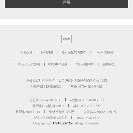
PC버전
회사소개
윤리강령
개인정보처리방침
이용자위원회
청소년보호정책
정정·반론보도
기사심의규정
불편신고
서울특별시 성동구 성수일로 39-34 서울숲더스페이스 12층
대표전화 : 1800-6522
팩스 : 070-4015-8658
편집국 : 070-4010-8512
사업본부 : 070-4010-7078
등록번호 : 서울 아 02897
제호 : 비즈니스포스트
등록일: 2013.11.13
발행·편집인 : 강석운
발행일자: 2013년 12월 2일
청소년보호책임자 : 강석운
ISSN : 2636-171X
Copyright ⓒ
B
USINESSPOST
. All rights reserved.