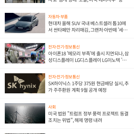
한 이정표"
자동차·부품
현대차 올해 SUV 국내 베스트셀러 톱10에
서 싼타페만 자리매김, 그랜저·아반떼 '세단
쌍끌이'로 내수 방어
전자·전기·정보통신
아이폰18 '메모리 부족'에 출시 지연되나, 삼
성디스플레이 LG디스플레이 LG이노텍 '탈
애플' 수익 다각화 속도
전자·전기·정보통신
SK하이닉스 1주당 375원 현금배당 실시, 추
가 주주환원 계획 9월 공개 예정
사회
미국 법원 "트럼프 정부 풍력 프로젝트 동결
조치는 위법", 해제 명령 내려