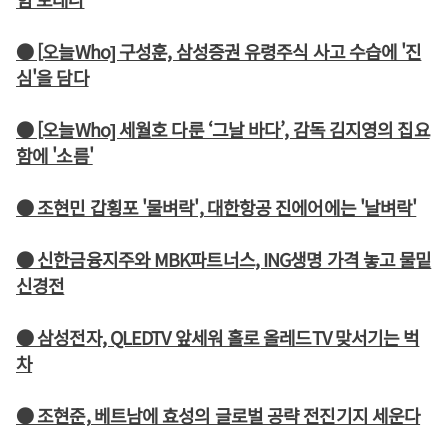
● [오늘Who] 구성훈, 삼성증권 유령주식 사고 수습에 '진
심'을 담다
● [오늘Who] 세월호 다룬 ‘그날 바다’, 감독 김지영의 집요
함에 '소름'
● 조현민 갑횡포 '물벼락', 대한항공 진에어에는 '날벼락'
● 신한금융지주와 MBK파트너스, ING생명 가격 놓고 물밑
신경전
● 삼성전자, QLEDTV 앞세워 홀로 올레드TV 맞서기는 벅
차
● 조현준, 베트남에 효성의 글로벌 공략 전진기지 세운다