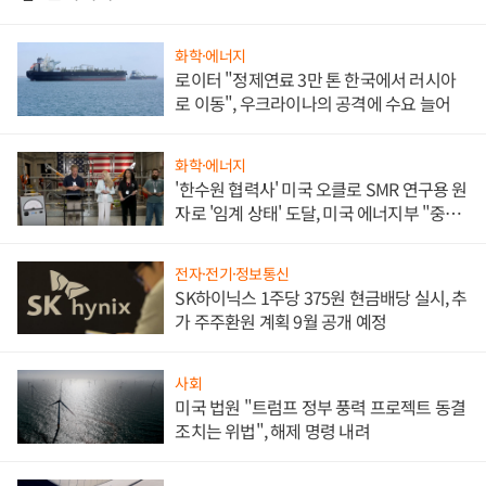
화학·에너지
로이터 "정제연료 3만 톤 한국에서 러시아
로 이동", 우크라이나의 공격에 수요 늘어
화학·에너지
'한수원 협력사' 미국 오클로 SMR 연구용 원
자로 '임계 상태' 도달, 미국 에너지부 "중요
한 이정표"
전자·전기·정보통신
SK하이닉스 1주당 375원 현금배당 실시, 추
가 주주환원 계획 9월 공개 예정
사회
미국 법원 "트럼프 정부 풍력 프로젝트 동결
조치는 위법", 해제 명령 내려