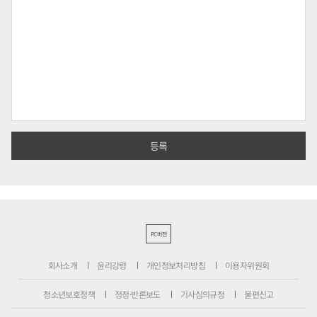
PC버전
회사소개
윤리강령
개인정보처리방침
이용자위원회
청소년보호정책
정정·반론보도
기사심의규정
불편신고