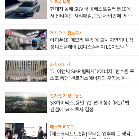
자동차·부품
현대차 올해 SUV 국내 베스트셀러 톱10에
서 싼타페만 자리매김, 그랜저·아반떼 '세단
쌍끌이'로 내수 방어
전자·전기·정보통신
아이폰18 '메모리 부족'에 출시 지연되나, 삼
성디스플레이 LG디스플레이 LG이노텍 '탈
애플' 수익 다각화 속도
화학·에너지
'DL이앤씨 SMR 협력사' X에너지, '한수원 포
스코 동맹' 센트러스에너지와 우라늄 계약
체결
전자·전기·정보통신
SK하이닉스, 용인 'Y2' 팹과 청주 'M17' 팹
건설에 54조 투자 결정
데스크 리포트
[데스크리포트 8월] 무더운 입추에 든 생각,