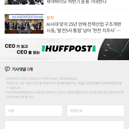
제약바이오 하반기 훈풍 기대한다
정치
AI시대 맞아 25년 만에 전력산업 구조개편
시동, '발전5사 통합' 넘어 '한전 지주사' 재편
론도
기사댓글
0
개
200자까지 쓰실 수 있습니다. (현재 0 byte / 최대 400byte)
저작권 등 다른 사람의 권리를 침해하거나 명예를 훼손하는 댓글은 관련 법률에 의해 제재를 받을
수 있습니다.
타인에게 불쾌감을 주는 욕설 등 비하하는 단어가 내용에 포함되거나 인신공격성 글은 관리자의 판
단에 의해 삭제 합니다.