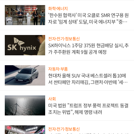
화학·에너지
'한수원 협력사' 미국 오클로 SMR 연구용 원
자로 '임계 상태' 도달, 미국 에너지부 "중요
한 이정표"
전자·전기·정보통신
SK하이닉스 1주당 375원 현금배당 실시, 추
가 주주환원 계획 9월 공개 예정
자동차·부품
현대차 올해 SUV 국내 베스트셀러 톱10에
서 싼타페만 자리매김, 그랜저·아반떼 '세단
쌍끌이'로 내수 방어
사회
미국 법원 "트럼프 정부 풍력 프로젝트 동결
조치는 위법", 해제 명령 내려
전자·전기·정보통신