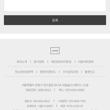
PC버전
회사소개
윤리강령
개인정보처리방침
이용자위원회
청소년보호정책
정정·반론보도
기사심의규정
불편신고
서울특별시 성동구 성수일로 39-34 서울숲더스페이스 12층
대표전화 : 1800-6522
팩스 : 070-4015-8658
편집국 : 070-4010-8512
사업본부 : 070-4010-7078
등록번호 : 서울 아 02897
제호 : 비즈니스포스트