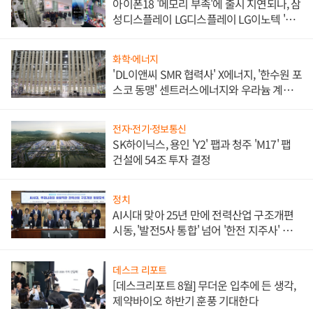
아이폰18 '메모리 부족'에 출시 지연되나, 삼
성디스플레이 LG디스플레이 LG이노텍 '탈
애플' 수익 다각화 속도
화학·에너지
'DL이앤씨 SMR 협력사' X에너지, '한수원 포
스코 동맹' 센트러스에너지와 우라늄 계약
체결
전자·전기·정보통신
SK하이닉스, 용인 'Y2' 팹과 청주 'M17' 팹
건설에 54조 투자 결정
정치
AI시대 맞아 25년 만에 전력산업 구조개편
시동, '발전5사 통합' 넘어 '한전 지주사' 재편
론도
데스크 리포트
[데스크리포트 8월] 무더운 입추에 든 생각,
제약바이오 하반기 훈풍 기대한다