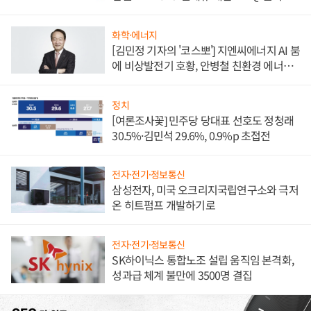
담'
화학·에너지
[김민정 기자의 '코스뽀'] 지엔씨에너지 AI 붐
에 비상발전기 호황, 안병철 친환경 에너지
발전전문기업 향한다
정치
[여론조사꽃] 민주당 당대표 선호도 정청래
30.5%·김민석 29.6%, 0.9%p 초접전
전자·전기·정보통신
삼성전자, 미국 오크리지국립연구소와 극저
온 히트펌프 개발하기로
전자·전기·정보통신
SK하이닉스 통합노조 설립 움직임 본격화,
성과급 체계 불만에 3500명 결집