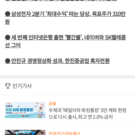
● 삼성전자 2분기 '최대수익' 따논 당상, 목표주가 310만
원
● 세 번째 인터넷은행 출현 '빨간불', 네이버와 SK텔레콤
선 그어
● 안진규 경영정상화 성과, 한진중공업 흑자전환
인기기사
금융
우체국 '매일이자 파킹통장' 5만 계좌 한정
으로 다시 출시, 최고 연 2.0% 금리
전자·전기·정보통신