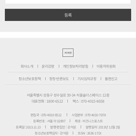
PC버전
회사소개
윤리강령
개인정보처리방침
이용자위원회
청소년보호정책
정정·반론보도
기사심의규정
불편신고
서울특별시 성동구 성수일로 39-34 서울숲더스페이스 12층
대표전화 : 1800-6522
팩스 : 070-4015-8658
편집국 : 070-4010-8512
사업본부 : 070-4010-7078
등록번호 : 서울 아 02897
제호 : 비즈니스포스트
등록일: 2013.11.13
발행·편집인 : 강석운
발행일자: 2013년 12월 2일
청소년보호책임자 : 강석운
ISSN : 2636-171X