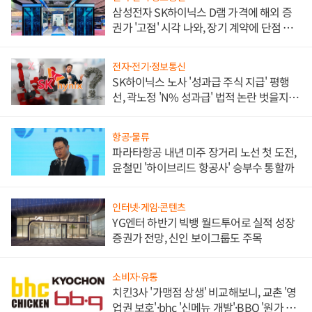
삼성전자 SK하이닉스 D램 가격에 해외 증
권가 '고점' 시각 나와, 장기 계약에 단점 부
각
전자·전기·정보통신
SK하이닉스 노사 '성과급 주식 지급' 평행
선, 곽노정 'N% 성과급' 법적 논란 벗을지 주
목
항공·물류
파라타항공 내년 미주 장거리 노선 첫 도전,
윤철민 '하이브리드 항공사' 승부수 통할까
인터넷·게임·콘텐츠
YG엔터 하반기 빅뱅 월드투어로 실적 성장
증권가 전망, 신인 보이그룹도 주목
소비자·유통
치킨3사 '가맹점 상생' 비교해보니, 교촌 '영
업권 보호'·bhc '신메뉴 개발'·BBQ '원가 부