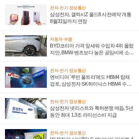
전자·전기·정보통신
삼성전자, 갤럭시Z 폴드8 사전예약 개통
8월31일까지 연장
자동차·부품
BYD코리아 가격 앞세워 수입차 4위 올랐
지만, BMW·벤츠보다 높은 공임비에 소비
자 불만 폭발
전자·전기·정보통신
엔비디아 '루빈 울트라'에도 HBM4 탑재
검토, 삼성전자·SK하이닉스 HBM4 수율
에 주도권 갈린다
전자·전기·정보통신
삼성전자 넷리스트와 특허분쟁 매듭, 5년
동안 최대 1.3조 라이선스비 지급
전자·전기·정보통신