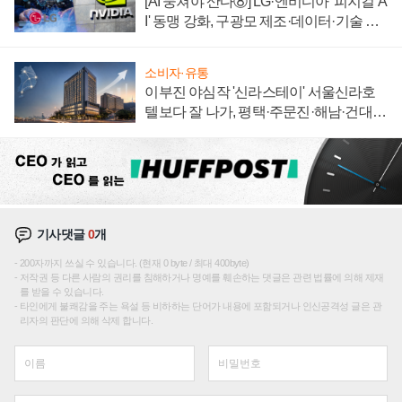
[AI 뭉쳐야 산다⑧] LG·엔비디아 '피지컬 A
I' 동맹 강화, 구광모 제조·데이터·기술 결
집해 종합 로보틱스 기업으로
소비자·유통
이부진 야심작 '신라스테이' 서울신라호
텔보다 잘 나가, 평택·주문진·해남·건대로
성장판 더 넓힌다
기사댓글
0
개
200자까지 쓰실 수 있습니다. (현재 0 byte / 최대 400byte)
저작권 등 다른 사람의 권리를 침해하거나 명예를 훼손하는 댓글은 관련 법률에 의해 제재
를 받을 수 있습니다.
타인에게 불쾌감을 주는 욕설 등 비하하는 단어가 내용에 포함되거나 인신공격성 글은 관
리자의 판단에 의해 삭제 합니다.