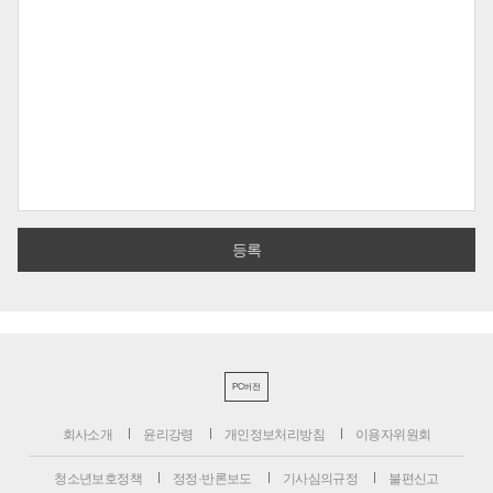
PC버전
회사소개
윤리강령
개인정보처리방침
이용자위원회
청소년보호정책
정정·반론보도
기사심의규정
불편신고