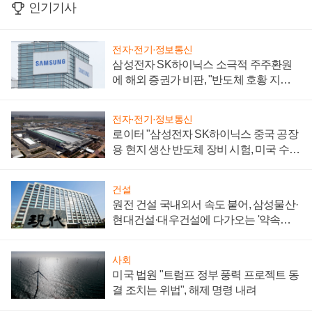
인기기사
전자·전기·정보통신
삼성전자 SK하이닉스 소극적 주주환원
에 해외 증권가 비판, "반도체 호황 지속
성 의문"
전자·전기·정보통신
로이터 "삼성전자 SK하이닉스 중국 공장
용 현지 생산 반도체 장비 시험, 미국 수출
통제 대비"
건설
원전 건설 국내외서 속도 붙어, 삼성물산·
현대건설·대우건설에 다가오는 '약속의
시간'
사회
미국 법원 "트럼프 정부 풍력 프로젝트 동
결 조치는 위법", 해제 명령 내려