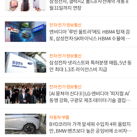
삼성전자, 갤럭시Z 폴드8 사전예약 개통 8
월31일까지 연장
전자·전기·정보통신
엔비디아 '루빈 울트라'에도 HBM4 탑재 검
토, 삼성전자·SK하이닉스 HBM4 수율에 주
도권 갈린다
전자·전기·정보통신
삼성전자 넷리스트와 특허분쟁 매듭, 5년 동
안 최대 1.3조 라이선스비 지급
전자·전기·정보통신
[AI 뭉쳐야 산다⑧] LG·엔비디아 '피지컬 AI'
동맹 강화, 구광모 제조·데이터·기술 결집
해 종합 로보틱스 기업으로
자동차·부품
BYD코리아 가격 앞세워 수입차 4위 올랐지
만, BMW·벤츠보다 높은 공임비에 소비자