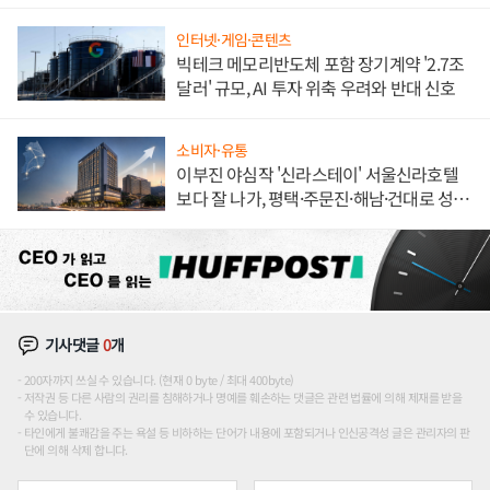
불만 폭발
인터넷·게임·콘텐츠
빅테크 메모리반도체 포함 장기계약 '2.7조
달러' 규모, AI 투자 위축 우려와 반대 신호
소비자·유통
이부진 야심작 '신라스테이' 서울신라호텔
보다 잘 나가, 평택·주문진·해남·건대로 성
장판 더 넓힌다
기사댓글
0
개
200자까지 쓰실 수 있습니다. (현재 0 byte / 최대 400byte)
저작권 등 다른 사람의 권리를 침해하거나 명예를 훼손하는 댓글은 관련 법률에 의해 제재를 받을
수 있습니다.
타인에게 불쾌감을 주는 욕설 등 비하하는 단어가 내용에 포함되거나 인신공격성 글은 관리자의 판
단에 의해 삭제 합니다.