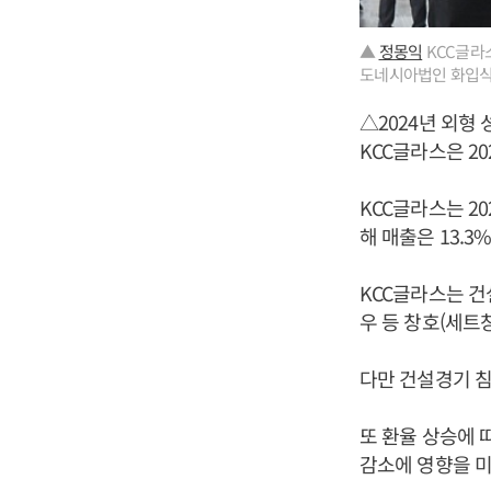
▲
정몽익
KCC글라스
도네시아법인
화입식
△2024년 외형
KCC글라스은 2
KCC글라스는 20
해 매출은 13.3
KCC글라스는 건설
우 등 창호(세트
다만 건설경기 침
또 환율 상승에 
감소에 영향을 미