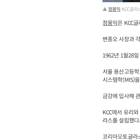
▲
정몽익
KCC글라
정몽익
은 KCC
변종오 사장과 각
1962년 1월28
서울 용산고등학
시스템학(MIS)
금강에 입사해 관
KCC에서 유리와
라스를 설립했다
코리아오토글라