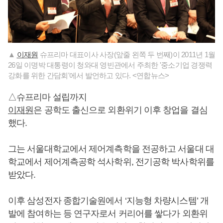
▲
이재원
슈프리마 대표이사 사장(앞줄 왼쪽 두 번째)이 2011년 1월
26일 이명박 대통령이 청와대 영빈관에서 주최한 '중소기업 경쟁력
강화를 위한 간담회'에서 발언하고 있다. <연합뉴스>
△슈프리마 설립까지
이재원
은 공학도 출신으로 외환위기 이후 창업을 결심
했다.
그는 서울대학교에서 제어계측학을 전공하고 서울대 대
학교에서 제어계측공학 석사학위, 전기공학 박사학위를
받았다.
이후 삼성전자 종합기술원에서 ‘지능형 차량시스템’ 개
발에 참여하는 등 연구자로서 커리어를 쌓다가 외환위