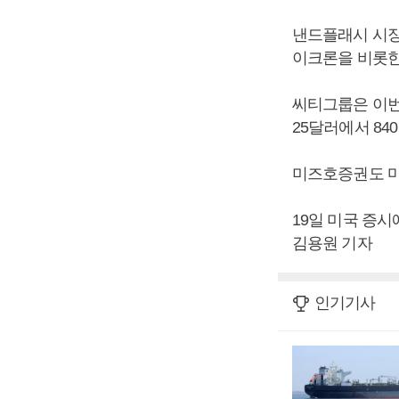
낸드플래시 시장
이크론을 비롯한
씨티그룹은 이번
25달러에서 84
미즈호증권도 마
19일 미국 증시
김용원 기자
인기기사