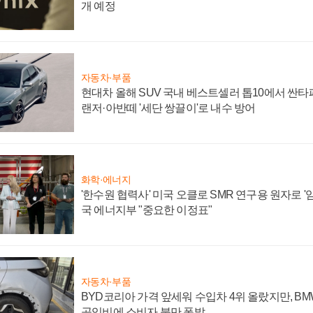
개 예정
자동차·부품
현대차 올해 SUV 국내 베스트셀러 톱10에서 싼타
랜저·아반떼 '세단 쌍끌이'로 내수 방어
화학·에너지
'한수원 협력사' 미국 오클로 SMR 연구용 원자로 '임
국 에너지부 "중요한 이정표"
자동차·부품
BYD코리아 가격 앞세워 수입차 4위 올랐지만, B
공임비에 소비자 불만 폭발