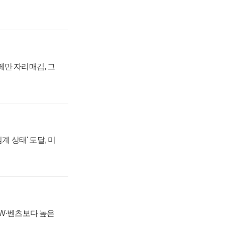
페만 자리매김, 그
계 상태' 도달, 미
MW·벤츠보다 높은