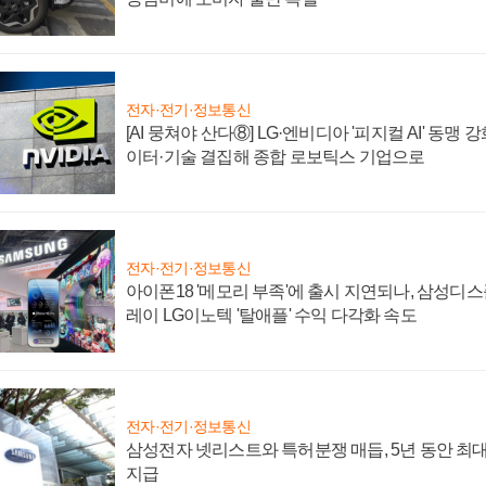
전자·전기·정보통신
[AI 뭉쳐야 산다⑧] LG·엔비디아 '피지컬 AI' 동맹 
이터·기술 결집해 종합 로보틱스 기업으로
전자·전기·정보통신
아이폰18 '메모리 부족'에 출시 지연되나, 삼성디
레이 LG이노텍 '탈애플' 수익 다각화 속도
전자·전기·정보통신
삼성전자 넷리스트와 특허분쟁 매듭, 5년 동안 최대
지급