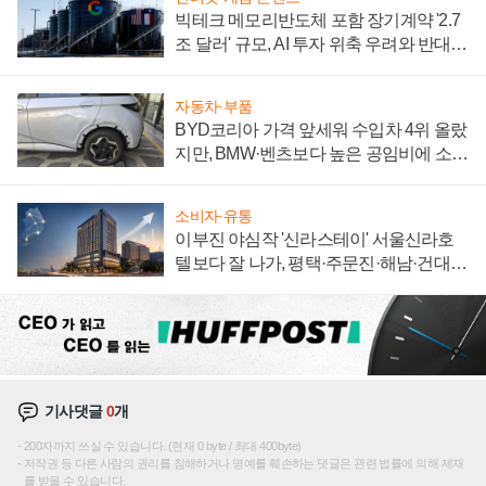
빅테크 메모리반도체 포함 장기계약 '2.7
조 달러' 규모, AI 투자 위축 우려와 반대
신호
자동차·부품
BYD코리아 가격 앞세워 수입차 4위 올랐
지만, BMW·벤츠보다 높은 공임비에 소비
자 불만 폭발
소비자·유통
이부진 야심작 '신라스테이' 서울신라호
텔보다 잘 나가, 평택·주문진·해남·건대로
성장판 더 넓힌다
기사댓글
0
개
200자까지 쓰실 수 있습니다. (현재 0 byte / 최대 400byte)
저작권 등 다른 사람의 권리를 침해하거나 명예를 훼손하는 댓글은 관련 법률에 의해 제재
를 받을 수 있습니다.