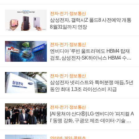
시간'
전자·전기·정보통신
삼성전자, 갤럭시Z 폴드8 사전예약 개통
8월31일까지 연장
전자·전기·정보통신
엔비디아 '루빈 울트라'에도 HBM4 탑재
검토, 삼성전자·SK하이닉스 HBM4 수율
에 주도권 갈린다
전자·전기·정보통신
삼성전자 넷리스트와 특허분쟁 매듭, 5년
동안 최대 1.3조 라이선스비 지급
전자·전기·정보통신
[AI 뭉쳐야 산다⑧] LG·엔비디아 '피지컬 A
I' 동맹 강화, 구광모 제조·데이터·기술 결
집해 종합 로보틱스 기업으로
인터넷·게임·콘텐츠