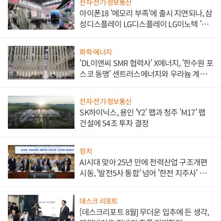
전자·전기·정보통신
아이폰18 '메모리 부족'에 출시 지연되나, 삼
성디스플레이 LG디스플레이 LG이노텍 '탈
애플' 수익 다각화 속도
화학·에너지
'DL이앤씨 SMR 협력사' X에너지, '한수원 포
스코 동맹' 센트러스에너지와 우라늄 계약
체결
전자·전기·정보통신
SK하이닉스, 용인 'Y2' 팹과 청주 'M17' 팹
건설에 54조 투자 결정
정치
AI시대 맞아 25년 만에 전력산업 구조개편
시동, '발전5사 통합' 넘어 '한전 지주사' 재편
론도
데스크 리포트
[데스크리포트 8월] 무더운 입추에 든 생각,