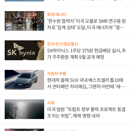
화학·에너지
'한수원 협력사' 미국 오클로 SMR 연구용 원
자로 '임계 상태' 도달, 미국 에너지부 "중요
한 이정표"
전자·전기·정보통신
SK하이닉스 1주당 375원 현금배당 실시, 추
가 주주환원 계획 9월 공개 예정
자동차·부품
현대차 올해 SUV 국내 베스트셀러 톱10에
서 싼타페만 자리매김, 그랜저·아반떼 '세단
쌍끌이'로 내수 방어
사회
미국 법원 "트럼프 정부 풍력 프로젝트 동결
조치는 위법", 해제 명령 내려