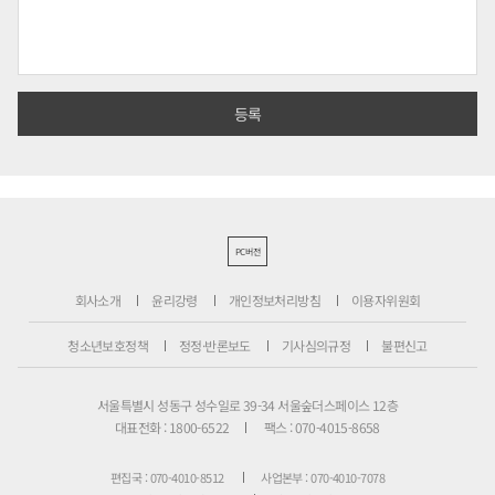
PC버전
회사소개
윤리강령
개인정보처리방침
이용자위원회
청소년보호정책
정정·반론보도
기사심의규정
불편신고
서울특별시 성동구 성수일로 39-34 서울숲더스페이스 12층
대표전화 : 1800-6522
팩스 : 070-4015-8658
편집국 : 070-4010-8512
사업본부 : 070-4010-7078