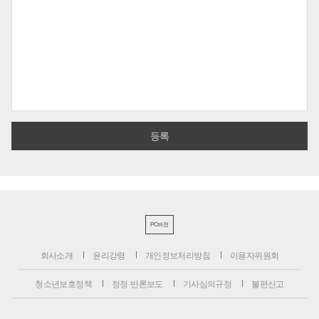
PC버전
회사소개
윤리강령
개인정보처리방침
이용자위원회
청소년보호정책
정정·반론보도
기사심의규정
불편신고