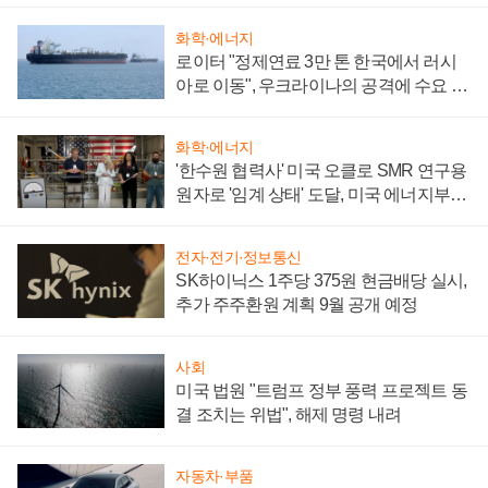
화학·에너지
로이터 "정제연료 3만 톤 한국에서 러시
아로 이동", 우크라이나의 공격에 수요 늘
어
화학·에너지
'한수원 협력사' 미국 오클로 SMR 연구용
원자로 '임계 상태' 도달, 미국 에너지부
"중요한 이정표"
전자·전기·정보통신
SK하이닉스 1주당 375원 현금배당 실시,
추가 주주환원 계획 9월 공개 예정
사회
미국 법원 "트럼프 정부 풍력 프로젝트 동
결 조치는 위법", 해제 명령 내려
자동차·부품