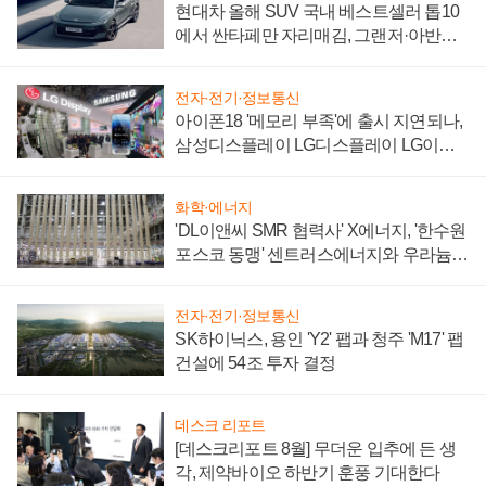
현대차 올해 SUV 국내 베스트셀러 톱10
에서 싼타페만 자리매김, 그랜저·아반떼
'세단 쌍끌이'로 내수 방어
전자·전기·정보통신
아이폰18 '메모리 부족'에 출시 지연되나,
삼성디스플레이 LG디스플레이 LG이노
텍 '탈애플' 수익 다각화 속도
화학·에너지
'DL이앤씨 SMR 협력사' X에너지, '한수원
포스코 동맹' 센트러스에너지와 우라늄
계약 체결
전자·전기·정보통신
SK하이닉스, 용인 'Y2' 팹과 청주 'M17' 팹
건설에 54조 투자 결정
데스크 리포트
[데스크리포트 8월] 무더운 입추에 든 생
각, 제약바이오 하반기 훈풍 기대한다