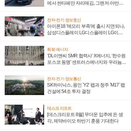
에서 싼타페만 자리매김, 그랜저·아반떼
'세단 쌍끌이'로 내수 방어
전자·전기·정보통신
아이폰18 '메모리 부족'에 출시 지연되나,
삼성디스플레이 LG디스플레이 LG이노
텍 '탈애플' 수익 다각화 속도
화학·에너지
'DL이앤씨 SMR 협력사' X에너지, '한수원
포스코 동맹' 센트러스에너지와 우라늄
계약 체결
전자·전기·정보통신
SK하이닉스, 용인 'Y2' 팹과 청주 'M17' 팹
건설에 54조 투자 결정
데스크 리포트
[데스크리포트 8월] 무더운 입추에 든 생
각, 제약바이오 하반기 훈풍 기대한다