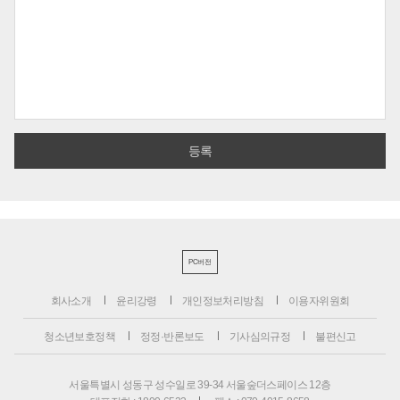
PC버전
회사소개
윤리강령
개인정보처리방침
이용자위원회
청소년보호정책
정정·반론보도
기사심의규정
불편신고
서울특별시 성동구 성수일로 39-34 서울숲더스페이스 12층