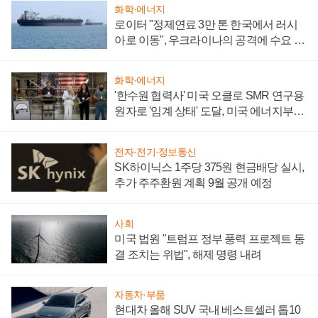
화학·에너지
로이터 "정제연료 3만 톤 한국에서 러시
아로 이동", 우크라이나의 공격에 수요 늘
어
화학·에너지
'한수원 협력사' 미국 오클로 SMR 연구용
원자로 '임계 상태' 도달, 미국 에너지부
"중요한 이정표"
전자·전기·정보통신
SK하이닉스 1주당 375원 현금배당 실시,
추가 주주환원 계획 9월 공개 예정
사회
미국 법원 "트럼프 정부 풍력 프로젝트 동
결 조치는 위법", 해제 명령 내려
자동차·부품
현대차 올해 SUV 국내 베스트셀러 톱10