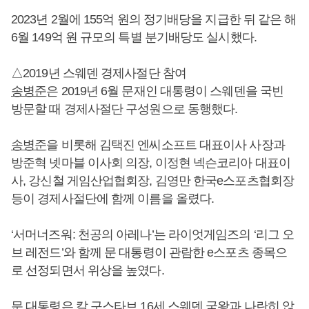
2023년 2월에 155억 원의 정기배당을 지급한 뒤 같은 해
6월 149억 원 규모의 특별 분기배당도 실시했다.
△2019년 스웨덴 경제사절단 참여
송병준
은 2019년 6월 문재인 대통령이 스웨덴을 국빈
방문할 때 경제사절단 구성원으로 동행했다.
송병준
을 비롯해 김택진 엔씨소프트 대표이사 사장과
방준혁 넷마블 이사회 의장, 이정현 넥슨코리아 대표이
사, 강신철 게임산업협회장, 김영만 한국e스포츠협회장
등이 경제사절단에 함께 이름을 올렸다.
‘서머너즈워: 천공의 아레나’는 라이엇게임즈의 ‘리그 오
브 레전드’와 함께 문 대통령이 관람한 e스포츠 종목으
로 선정되면서 위상을 높였다.
문 대통령은 칼 구스타브 16세 스웨덴 국왕과 나란히 앉