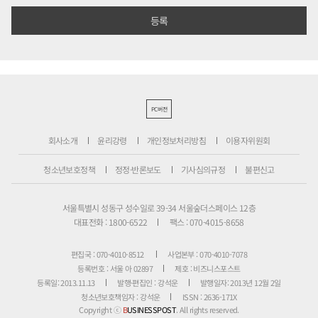
PC버전
회사소개
윤리강령
개인정보처리방침
이용자위원회
청소년보호정책
정정·반론보도
기사심의규정
불편신고
서울특별시 성동구 성수일로 39-34 서울숲더스페이스 12층
대표전화 : 1800-6522
팩스 : 070-4015-8658
편집국 : 070-4010-8512
사업본부 : 070-4010-7078
등록번호 : 서울 아 02897
제호 : 비즈니스포스트
등록일: 2013.11.13
발행·편집인 : 강석운
발행일자: 2013년 12월 2일
청소년보호책임자 : 강석운
ISSN : 2636-171X
Copyright ⓒ
B
USINESSPOST
. All rights reserved.