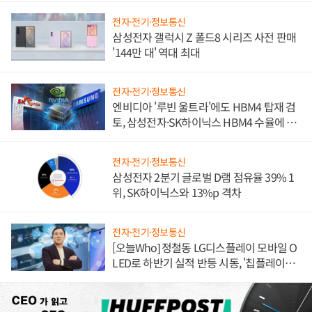
전자·전기·정보통신
삼성전자 갤럭시 Z 폴드8 시리즈 사전 판매
'144만 대' 역대 최대
전자·전기·정보통신
엔비디아 '루빈 울트라'에도 HBM4 탑재 검
토, 삼성전자·SK하이닉스 HBM4 수율에 주
도권 갈린다
전자·전기·정보통신
삼성전자 2분기 글로벌 D램 점유율 39% 1
위, SK하이닉스와 13%p 격차
전자·전기·정보통신
[오늘Who] 정철동 LG디스플레이 모바일 O
LED로 하반기 실적 반등 시동, '칩플레이
션'에 가격 인하 압박은 부담