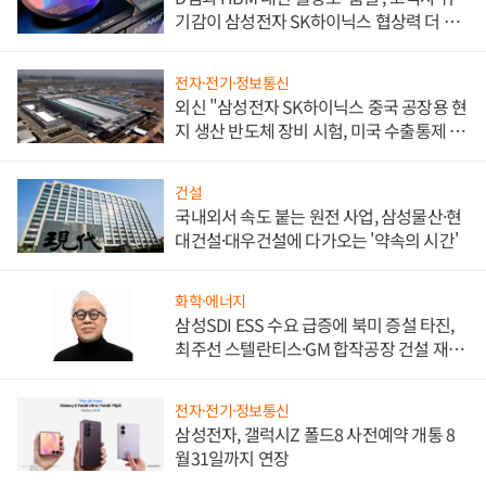
기감이 삼성전자 SK하이닉스 협상력 더 키
워
전자·전기·정보통신
외신 "삼성전자 SK하이닉스 중국 공장용 현
지 생산 반도체 장비 시험, 미국 수출통제 대
비"
건설
국내외서 속도 붙는 원전 사업, 삼성물산·현
대건설·대우건설에 다가오는 '약속의 시간'
화학·에너지
삼성SDI ESS 수요 급증에 북미 증설 타진,
최주선 스텔란티스·GM 합작공장 건설 재추
진하나
전자·전기·정보통신
삼성전자, 갤럭시Z 폴드8 사전예약 개통 8
월31일까지 연장