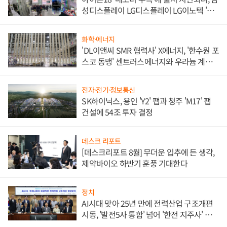
성디스플레이 LG디스플레이 LG이노텍 '탈
애플' 수익 다각화 속도
화학·에너지
'DL이앤씨 SMR 협력사' X에너지, '한수원 포
스코 동맹' 센트러스에너지와 우라늄 계약
체결
전자·전기·정보통신
SK하이닉스, 용인 'Y2' 팹과 청주 'M17' 팹
건설에 54조 투자 결정
데스크 리포트
[데스크리포트 8월] 무더운 입추에 든 생각,
제약바이오 하반기 훈풍 기대한다
정치
AI시대 맞아 25년 만에 전력산업 구조개편
시동, '발전5사 통합' 넘어 '한전 지주사' 재편
론도