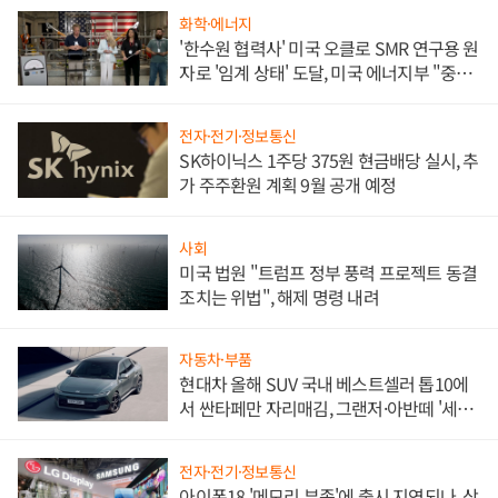
화학·에너지
'한수원 협력사' 미국 오클로 SMR 연구용 원
자로 '임계 상태' 도달, 미국 에너지부 "중요
한 이정표"
전자·전기·정보통신
SK하이닉스 1주당 375원 현금배당 실시, 추
가 주주환원 계획 9월 공개 예정
사회
미국 법원 "트럼프 정부 풍력 프로젝트 동결
조치는 위법", 해제 명령 내려
자동차·부품
현대차 올해 SUV 국내 베스트셀러 톱10에
서 싼타페만 자리매김, 그랜저·아반떼 '세단
쌍끌이'로 내수 방어
전자·전기·정보통신
아이폰18 '메모리 부족'에 출시 지연되나, 삼