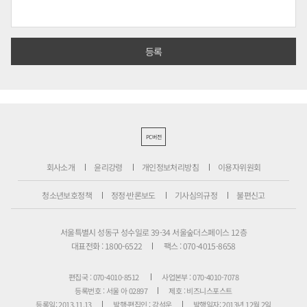
PC버전
회사소개
윤리강령
개인정보처리방침
이용자위원회
청소년보호정책
정정·반론보도
기사심의규정
불편신고
서울특별시 성동구 성수일로 39-34 서울숲더스페이스 12층
대표전화 : 1800-6522
팩스 : 070-4015-8658
편집국 : 070-4010-8512
사업본부 : 070-4010-7078
등록번호 : 서울 아 02897
제호 : 비즈니스포스트
등록일: 2013.11.13
발행·편집인 : 강석운
발행일자: 2013년 12월 2일