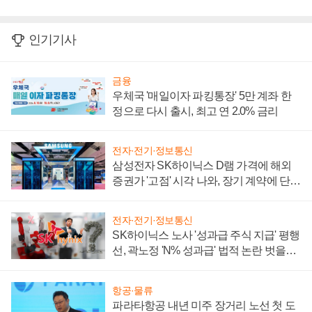
인기기사
금융
우체국 '매일이자 파킹통장' 5만 계좌 한
정으로 다시 출시, 최고 연 2.0% 금리
전자·전기·정보통신
삼성전자 SK하이닉스 D램 가격에 해외
증권가 '고점' 시각 나와, 장기 계약에 단점
부각
전자·전기·정보통신
SK하이닉스 노사 '성과급 주식 지급' 평행
선, 곽노정 'N% 성과급' 법적 논란 벗을지
주목
항공·물류
파라타항공 내년 미주 장거리 노선 첫 도