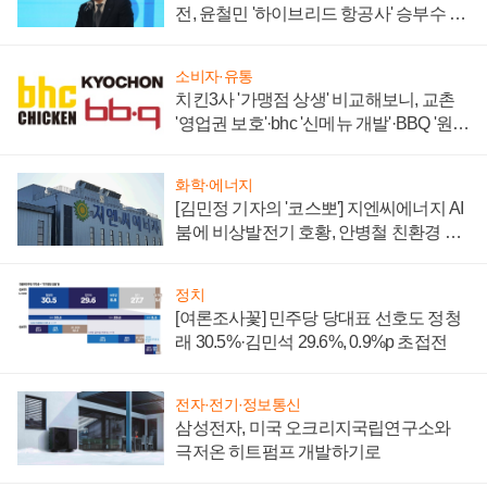
전, 윤철민 '하이브리드 항공사' 승부수 통
할까
소비자·유통
치킨3사 '가맹점 상생' 비교해보니, 교촌
'영업권 보호'·bhc '신메뉴 개발'·BBQ '원가
부담'
화학·에너지
[김민정 기자의 '코스뽀'] 지엔씨에너지 AI
붐에 비상발전기 호황, 안병철 친환경 에
너지 발전전문기업 향한다
정치
[여론조사꽃] 민주당 당대표 선호도 정청
래 30.5%·김민석 29.6%, 0.9%p 초접전
전자·전기·정보통신
삼성전자, 미국 오크리지국립연구소와
극저온 히트펌프 개발하기로