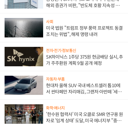
해외 증권가 비판, "반도체 호황 지속성 의
문"
사회
미국 법원 "트럼프 정부 풍력 프로젝트 동결
조치는 위법", 해제 명령 내려
전자·전기·정보통신
SK하이닉스 1주당 375원 현금배당 실시, 추
가 주주환원 계획 9월 공개 예정
자동차·부품
현대차 올해 SUV 국내 베스트셀러 톱10에
서 싼타페만 자리매김, 그랜저·아반떼 '세단
쌍끌이'로 내수 방어
화학·에너지
'한수원 협력사' 미국 오클로 SMR 연구용 원
자로 '임계 상태' 도달, 미국 에너지부 "중요
한 이정표"