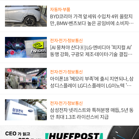
자동차·부품
BYD코리아 가격 앞세워 수입차 4위 올랐지
만, BMW·벤츠보다 높은 공임비에 소비자
불만 폭발
전자·전기·정보통신
[AI 뭉쳐야 산다⑧] LG·엔비디아 '피지컬 AI'
동맹 강화, 구광모 제조·데이터·기술 결집
해 종합 로보틱스 기업으로
전자·전기·정보통신
아이폰18 '메모리 부족'에 출시 지연되나, 삼
성디스플레이 LG디스플레이 LG이노텍 '탈
애플' 수익 다각화 속도
전자·전기·정보통신
삼성전자 넷리스트와 특허분쟁 매듭, 5년 동
안 최대 1.3조 라이선스비 지급