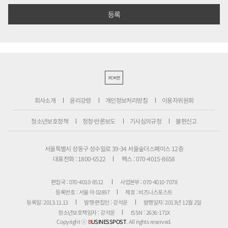
PC버전
회사소개
윤리강령
개인정보처리방침
이용자위원회
청소년보호정책
정정·반론보도
기사심의규정
불편신고
서울특별시 성동구 성수일로 39-34 서울숲더스페이스 12층
대표전화 : 1800-6522
팩스 : 070-4015-8658
편집국 : 070-4010-8512
사업본부 : 070-4010-7078
등록번호 : 서울 아 02897
제호 : 비즈니스포스트
등록일: 2013.11.13
발행·편집인 : 강석운
발행일자: 2013년 12월 2일
청소년보호책임자 : 강석운
ISSN : 2636-171X
Copyright ⓒ
B
USINESSPOST
. All rights reserved.