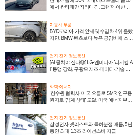
현대차 올해 SUV 국내 베스트셀러 톱10
에서 싼타페만 자리매김, 그랜저·아반떼
'세단 쌍끌이'로 내수 방어
자동차·부품
BYD코리아 가격 앞세워 수입차 4위 올랐
지만, BMW·벤츠보다 높은 공임비에 소비
자 불만 폭발
전자·전기·정보통신
[AI 뭉쳐야 산다⑧] LG·엔비디아 '피지컬 A
I' 동맹 강화, 구광모 제조·데이터·기술 결
집해 종합 로보틱스 기업으로
화학·에너지
'한수원 협력사' 미국 오클로 SMR 연구용
원자로 '임계 상태' 도달, 미국 에너지부
"중요한 이정표"
전자·전기·정보통신
삼성전자 넷리스트와 특허분쟁 매듭, 5년
동안 최대 1.3조 라이선스비 지급