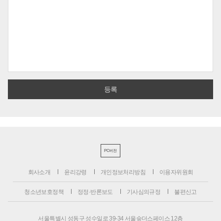
PC버전
회사소개
윤리강령
개인정보처리방침
이용자위원회
청소년보호정책
정정·반론보도
기사심의규정
불편신고
서울특별시 성동구 성수일로 39-34 서울숲더스페이스 12층