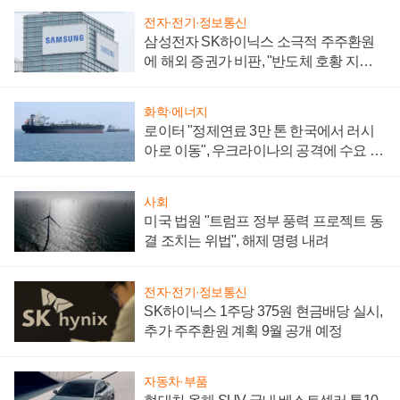
전자·전기·정보통신
삼성전자 SK하이닉스 소극적 주주환원
에 해외 증권가 비판, "반도체 호황 지속
성 의문"
화학·에너지
로이터 "정제연료 3만 톤 한국에서 러시
아로 이동", 우크라이나의 공격에 수요 늘
어
사회
미국 법원 "트럼프 정부 풍력 프로젝트 동
결 조치는 위법", 해제 명령 내려
전자·전기·정보통신
SK하이닉스 1주당 375원 현금배당 실시,
추가 주주환원 계획 9월 공개 예정
자동차·부품