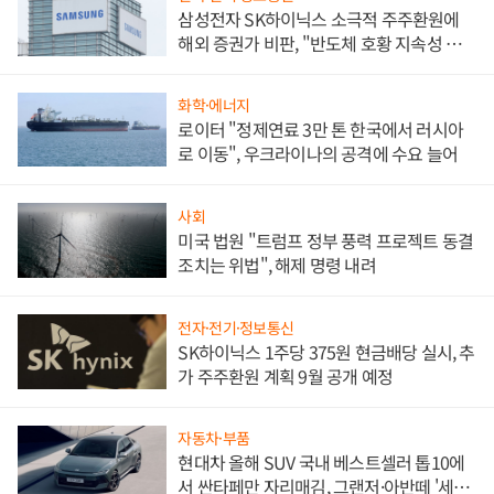
삼성전자 SK하이닉스 소극적 주주환원에
해외 증권가 비판, "반도체 호황 지속성 의
문"
화학·에너지
로이터 "정제연료 3만 톤 한국에서 러시아
로 이동", 우크라이나의 공격에 수요 늘어
사회
미국 법원 "트럼프 정부 풍력 프로젝트 동결
조치는 위법", 해제 명령 내려
전자·전기·정보통신
SK하이닉스 1주당 375원 현금배당 실시, 추
가 주주환원 계획 9월 공개 예정
자동차·부품
현대차 올해 SUV 국내 베스트셀러 톱10에
서 싼타페만 자리매김, 그랜저·아반떼 '세단