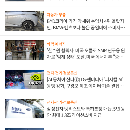
쌍끌이'로 내수 방어
자동차·부품
BYD코리아 가격 앞세워 수입차 4위 올랐지
만, BMW·벤츠보다 높은 공임비에 소비자
불만 폭발
화학·에너지
'한수원 협력사' 미국 오클로 SMR 연구용 원
자로 '임계 상태' 도달, 미국 에너지부 "중요
한 이정표"
전자·전기·정보통신
[AI 뭉쳐야 산다⑧] LG·엔비디아 '피지컬 AI'
동맹 강화, 구광모 제조·데이터·기술 결집
해 종합 로보틱스 기업으로
전자·전기·정보통신
삼성전자 넷리스트와 특허분쟁 매듭, 5년 동
안 최대 1.3조 라이선스비 지급