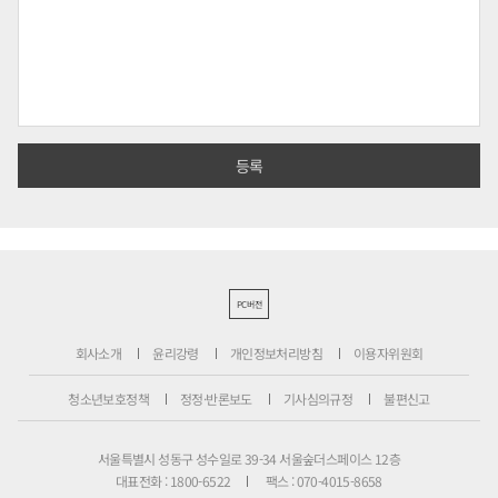
PC버전
회사소개
윤리강령
개인정보처리방침
이용자위원회
청소년보호정책
정정·반론보도
기사심의규정
불편신고
서울특별시 성동구 성수일로 39-34 서울숲더스페이스 12층
대표전화 : 1800-6522
팩스 : 070-4015-8658