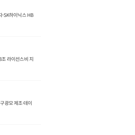
자·SK하이닉스 HB
.3조 라이선스비 지
화, 구광모 제조·데이