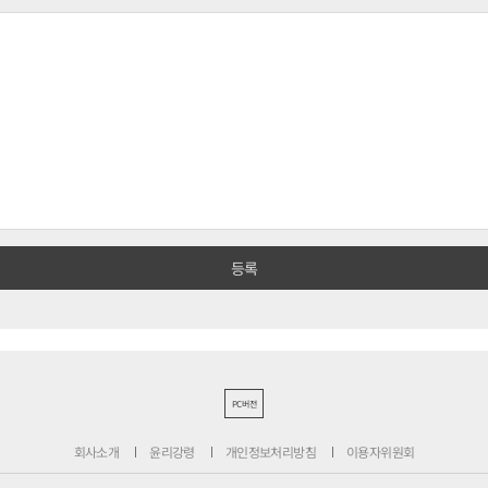
PC버전
회사소개
윤리강령
개인정보처리방침
이용자위원회