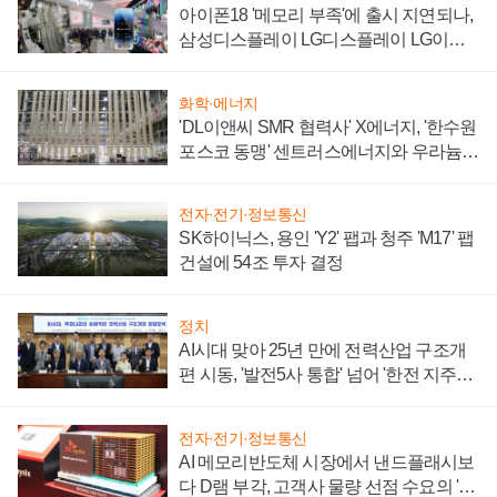
아이폰18 '메모리 부족'에 출시 지연되나,
삼성디스플레이 LG디스플레이 LG이노
텍 '탈애플' 수익 다각화 속도
화학·에너지
'DL이앤씨 SMR 협력사' X에너지, '한수원
포스코 동맹' 센트러스에너지와 우라늄
계약 체결
전자·전기·정보통신
SK하이닉스, 용인 'Y2' 팹과 청주 'M17' 팹
건설에 54조 투자 결정
정치
AI시대 맞아 25년 만에 전력산업 구조개
편 시동, '발전5사 통합' 넘어 '한전 지주사'
재편론도
전자·전기·정보통신
AI 메모리반도체 시장에서 낸드플래시보
다 D램 부각, 고객사 물량 선점 수요의 '우