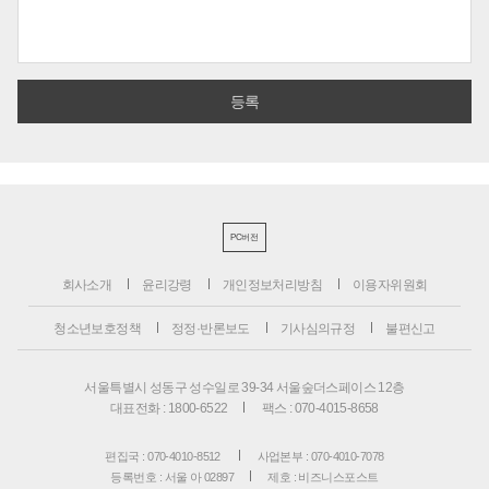
PC버전
회사소개
윤리강령
개인정보처리방침
이용자위원회
청소년보호정책
정정·반론보도
기사심의규정
불편신고
서울특별시 성동구 성수일로 39-34 서울숲더스페이스 12층
대표전화 : 1800-6522
팩스 : 070-4015-8658
편집국 : 070-4010-8512
사업본부 : 070-4010-7078
등록번호 : 서울 아 02897
제호 : 비즈니스포스트