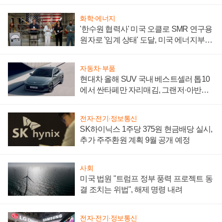
어
화학·에너지
'한수원 협력사' 미국 오클로 SMR 연구용
원자로 '임계 상태' 도달, 미국 에너지부
"중요한 이정표"
자동차·부품
현대차 올해 SUV 국내 베스트셀러 톱10
에서 싼타페만 자리매김, 그랜저·아반떼
'세단 쌍끌이'로 내수 방어
전자·전기·정보통신
SK하이닉스 1주당 375원 현금배당 실시,
추가 주주환원 계획 9월 공개 예정
사회
미국 법원 "트럼프 정부 풍력 프로젝트 동
결 조치는 위법", 해제 명령 내려
전자·전기·정보통신