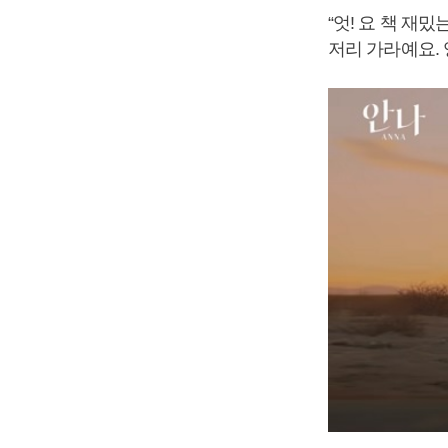
“엇! 요 책 재
저리 가라예요. 