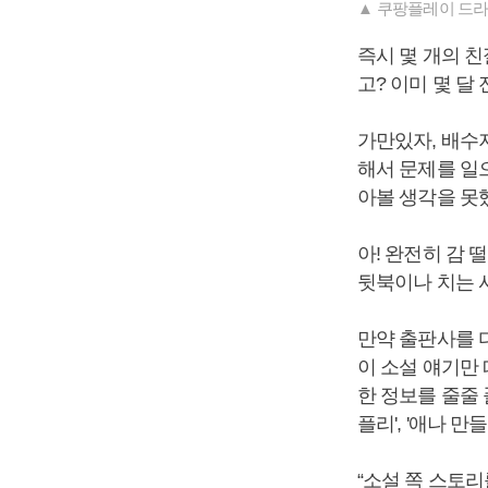
▲ 쿠팡플레이 드라마
즉시 몇 개의 친
고? 이미 몇 달
가만있자, 배수지
해서 문제를 일
아볼 생각을 못
아! 완전히 감 
뒷북이나 치는 
만약 출판사를 
이 소설 얘기만
한 정보를 줄줄 
플리', '애나 
“소설 쪽 스토