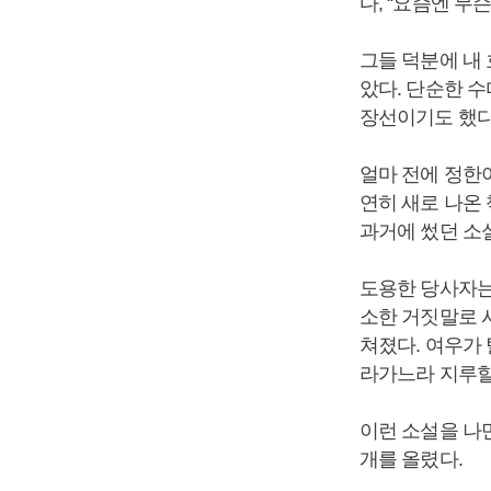
다, “요즘엔 무
그들 덕분에 내 
았다. 단순한 
장선이기도 했다
얼마 전에 정한아
연히 새로 나온 
과거에 썼던 소
도용한 당사자는 
소한 거짓말로 
쳐졌다. 여우가
라가느라 지루할
이런 소설을 나만
개를 올렸다.