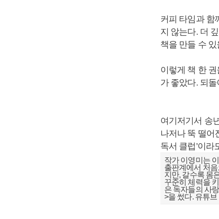
커피 타임과 함
지 않는다. 더 
책을 만들 수 있
이렇게 책 한 권
가 좋았다. 되
여기저기서 송년회
나저나 뚝 떨어진
독서 클럽’이라
작가 이영미는 이
출판계에서 처음으
지만, 갈수록 몸
꾸준히 체력을 키워
은 독자들의 사랑
>을 썼다. 유튜