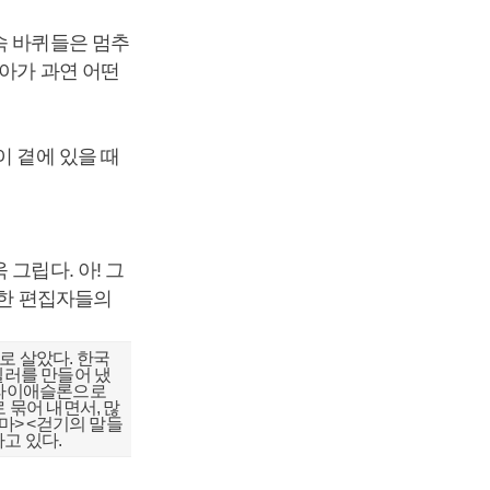
속 바퀴들은 멈추
나아가 과연 어떤
이 곁에 있을 때
그립다. 아! 그
직한 편집자들의
로 살았다. 한국
셀러를 만들어 냈
 트라이애슬론으로
 묶어 내면서, 많
마> <걷기의 말들
하고 있다.