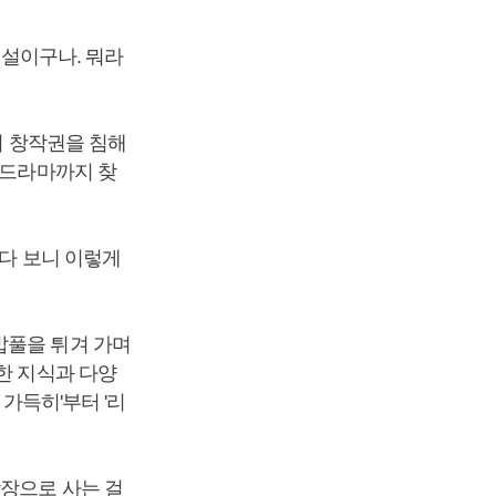
소설이구나. 뭐라
의 창작권을 침해
 드라마까지 찾
읽다 보니 이렇게
밥풀을 튀겨 가며
한 지식과 다양
가득히'부터 '리
남장으로 사는 걸