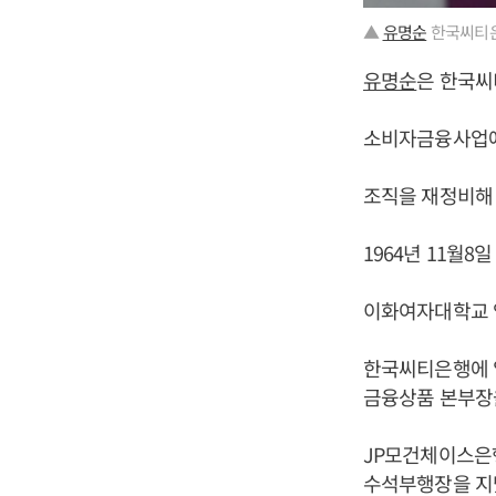
▲
유명순
한국씨티은
유명순
은 한국씨
소비자금융사업에
조직을 재정비해
1964년 11월8
이화여자대학교 
한국씨티은행에 
금융상품 본부장
JP모건체이스은
수석부행장을 지