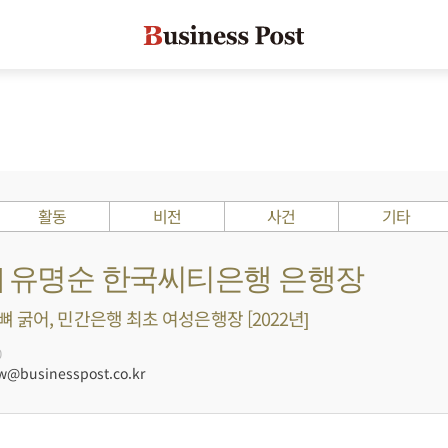
활동
비전
사건
기타
s ?] 유명순 한국씨티은행 은행장
 굵어, 민간은행 최초 여성은행장 [2022년]
0
@businesspost.co.kr