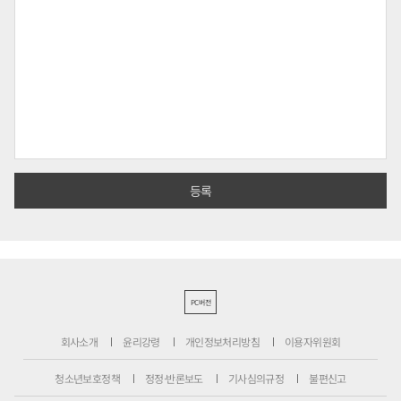
PC버전
회사소개
윤리강령
개인정보처리방침
이용자위원회
청소년보호정책
정정·반론보도
기사심의규정
불편신고