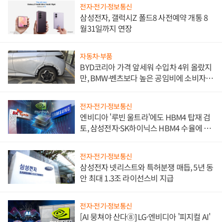
전자·전기·정보통신
삼성전자, 갤럭시Z 폴드8 사전예약 개통 8
월31일까지 연장
자동차·부품
BYD코리아 가격 앞세워 수입차 4위 올랐지
만, BMW·벤츠보다 높은 공임비에 소비자
불만 폭발
전자·전기·정보통신
엔비디아 '루빈 울트라'에도 HBM4 탑재 검
토, 삼성전자·SK하이닉스 HBM4 수율에 주
도권 갈린다
전자·전기·정보통신
삼성전자 넷리스트와 특허분쟁 매듭, 5년 동
안 최대 1.3조 라이선스비 지급
전자·전기·정보통신
[AI 뭉쳐야 산다⑧] LG·엔비디아 '피지컬 AI'