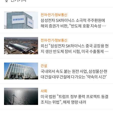
전자·전기·정보통신
삼성전자 SK하이닉스 소극적 주주환원에
해외 증권가 비판, "반도체 호황 지속성 의
문"
전자·전기·정보통신
외신 "삼성전자 SK하이닉스 중국 공장용 현
지 생산 반도체 장비 시험, 미국 수출통제 대
비"
건설
국내외서 속도 붙는 원전 사업, 삼성물산·현
대건설·대우건설에 다가오는 '약속의 시간'
사회
미국 법원 "트럼프 정부 풍력 프로젝트 동결
조치는 위법", 해제 명령 내려