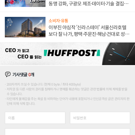
동맹 강화, 구광모 제조·데이터·기술 결집
해 종합 로보틱스 기업으로
소비자·유통
이부진 야심작 '신라스테이' 서울신라호텔
보다 잘 나가, 평택·주문진·해남·건대로 성
장판 더 넓힌다
기사댓글
0
개
200자까지 쓰실 수 있습니다. (현재 0 byte / 최대 400byte)
저작권 등 다른 사람의 권리를 침해하거나 명예를 훼손하는 댓글은 관련 법률에 의해 제재를 받을
수 있습니다.
타인에게 불쾌감을 주는 욕설 등 비하하는 단어가 내용에 포함되거나 인신공격성 글은 관리자의 판
단에 의해 삭제 합니다.