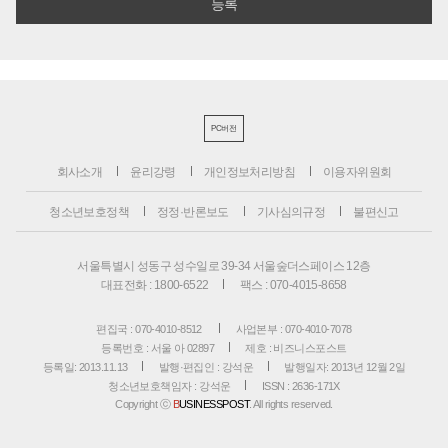
PC버전
회사소개
윤리강령
개인정보처리방침
이용자위원회
청소년보호정책
정정·반론보도
기사심의규정
불편신고
서울특별시 성동구 성수일로 39-34 서울숲더스페이스 12층
대표전화 : 1800-6522
팩스 : 070-4015-8658
편집국 : 070-4010-8512
사업본부 : 070-4010-7078
등록번호 : 서울 아 02897
제호 : 비즈니스포스트
등록일: 2013.11.13
발행·편집인 : 강석운
발행일자: 2013년 12월 2일
청소년보호책임자 : 강석운
ISSN : 2636-171X
Copyright ⓒ
B
USINESSPOST
. All rights reserved.