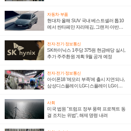
"중요한 이정표"
자동차·부품
현대차 올해 SUV 국내 베스트셀러 톱10
에서 싼타페만 자리매김, 그랜저·아반떼
'세단 쌍끌이'로 내수 방어
전자·전기·정보통신
SK하이닉스 1주당 375원 현금배당 실시,
추가 주주환원 계획 9월 공개 예정
전자·전기·정보통신
아이폰18 '메모리 부족'에 출시 지연되나,
삼성디스플레이 LG디스플레이 LG이노
텍 '탈애플' 수익 다각화 속도
사회
미국 법원 "트럼프 정부 풍력 프로젝트 동
결 조치는 위법", 해제 명령 내려