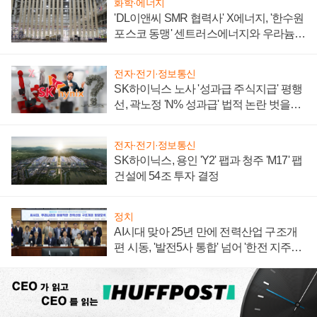
화학·에너지
'DL이앤씨 SMR 협력사' X에너지, '한수원
포스코 동맹' 센트러스에너지와 우라늄
계약 체결
전자·전기·정보통신
SK하이닉스 노사 '성과급 주식지급' 평행
선, 곽노정 'N% 성과급' 법적 논란 벗을지
주목
전자·전기·정보통신
SK하이닉스, 용인 'Y2' 팹과 청주 'M17' 팹
건설에 54조 투자 결정
정치
AI시대 맞아 25년 만에 전력산업 구조개
편 시동, '발전5사 통합' 넘어 '한전 지주사'
재편론도