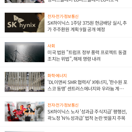
애플' 수익 다각화 속도
전자·전기·정보통신
SK하이닉스 1주당 375원 현금배당 실시, 추
가 주주환원 계획 9월 공개 예정
사회
미국 법원 "트럼프 정부 풍력 프로젝트 동결
조치는 위법", 해제 명령 내려
화학·에너지
'DL이앤씨 SMR 협력사' X에너지, '한수원 포
스코 동맹' 센트러스에너지와 우라늄 계약
체결
전자·전기·정보통신
SK하이닉스 노사 '성과급 주식지급' 평행선,
곽노정 'N% 성과급' 법적 논란 벗을지 주목