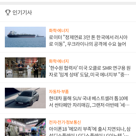
인기기사
화학·에너지
로이터 "정제연료 3만 톤 한국에서 러시아
로 이동", 우크라이나의 공격에 수요 늘어
화학·에너지
'한수원 협력사' 미국 오클로 SMR 연구용 원
자로 '임계 상태' 도달, 미국 에너지부 "중요
한 이정표"
자동차·부품
현대차 올해 SUV 국내 베스트셀러 톱10에
서 싼타페만 자리매김, 그랜저·아반떼 '세단
쌍끌이'로 내수 방어
전자·전기·정보통신
아이폰18 '메모리 부족'에 출시 지연되나, 삼
성디스플레이 LG디스플레이 LG이노텍 '탈