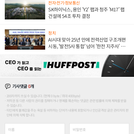
전자·전기·정보통신
SK하이닉스, 용인 'Y2' 팹과 청주 'M17' 팹
건설에 54조 투자 결정
정치
AI시대 맞아 25년 만에 전력산업 구조개편
시동, '발전5사 통합' 넘어 '한전 지주사' 재편
론도
기사댓글
0
개
200자까지 쓰실 수 있습니다. (현재 0 byte / 최대 400byte)
저작권 등 다른 사람의 권리를 침해하거나 명예를 훼손하는 댓글은 관련 법률에 의해 제재를 받을
수 있습니다.
타인에게 불쾌감을 주는 욕설 등 비하하는 단어가 내용에 포함되거나 인신공격성 글은 관리자의 판
단에 의해 삭제 합니다.