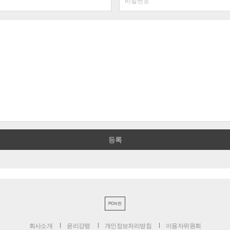
PC버전
회사소개
윤리강령
개인정보처리방침
이용자위원회