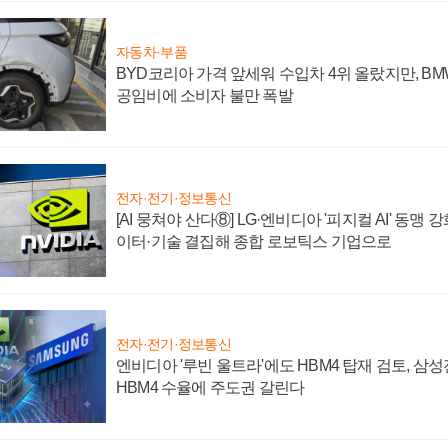
자동차·부품
BYD코리아 가격 앞세워 수입차 4위 올랐지만, B
공임비에 소비자 불만 폭발
전자·전기·정보통신
[AI 뭉쳐야 산다⑧] LG·엔비디아 '피지컬 AI' 동맹 
이터·기술 결집해 종합 로보틱스 기업으로
전자·전기·정보통신
엔비디아 '루빈 울트라'에도 HBM4 탑재 검토, 삼
HBM4 수율에 주도권 갈린다