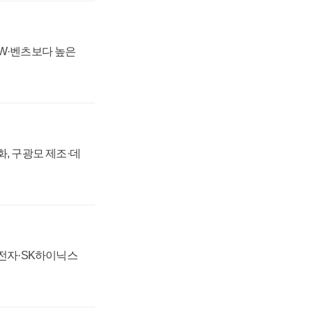
MW·벤츠보다 높은
강화, 구광모 제조·데
성전자·SK하이닉스