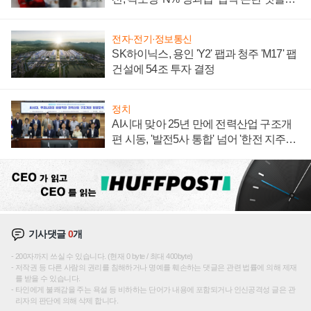
주목
전자·전기·정보통신
SK하이닉스, 용인 'Y2' 팹과 청주 'M17' 팹
건설에 54조 투자 결정
정치
AI시대 맞아 25년 만에 전력산업 구조개
편 시동, '발전5사 통합' 넘어 '한전 지주사'
재편론도
기사댓글
0
개
200자까지 쓰실 수 있습니다. (현재 0 byte / 최대 400byte)
저작권 등 다른 사람의 권리를 침해하거나 명예를 훼손하는 댓글은 관련 법률에 의해 제재
를 받을 수 있습니다.
타인에게 불쾌감을 주는 욕설 등 비하하는 단어가 내용에 포함되거나 인신공격성 글은 관
리자의 판단에 의해 삭제 합니다.