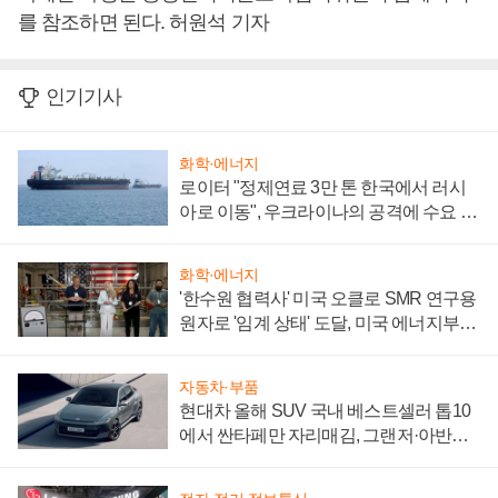
를 참조하면 된다. 허원석 기자
인기기사
화학·에너지
로이터 "정제연료 3만 톤 한국에서 러시
아로 이동", 우크라이나의 공격에 수요 늘
어
화학·에너지
'한수원 협력사' 미국 오클로 SMR 연구용
원자로 '임계 상태' 도달, 미국 에너지부
"중요한 이정표"
자동차·부품
현대차 올해 SUV 국내 베스트셀러 톱10
에서 싼타페만 자리매김, 그랜저·아반떼
'세단 쌍끌이'로 내수 방어