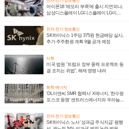
전자·전기·정보통신
아이폰18 '메모리 부족'에 출시 지연되나,
삼성디스플레이 LG디스플레이 LG이노
텍 '탈애플' 수익 다각화 속도
전자·전기·정보통신
SK하이닉스 1주당 375원 현금배당 실시,
추가 주주환원 계획 9월 공개 예정
사회
미국 법원 "트럼프 정부 풍력 프로젝트 동
결 조치는 위법", 해제 명령 내려
화학·에너지
'DL이앤씨 SMR 협력사' X에너지, '한수원
포스코 동맹' 센트러스에너지와 우라늄
계약 체결
전자·전기·정보통신
SK하이닉스 노사 '성과급 주식지급' 평행
선, 곽노정 'N% 성과급' 법적 논란 벗을지