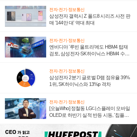
전자·전기·정보통신
삼성전자 갤럭시 Z 폴드8 시리즈 사전 판
매 '144만 대' 역대 최대
전자·전기·정보통신
엔비디아 '루빈 울트라'에도 HBM4 탑재
검토, 삼성전자·SK하이닉스 HBM4 수율
에 주도권 갈린다
전자·전기·정보통신
삼성전자 2분기 글로벌 D램 점유율 39%
1위, SK하이닉스와 13%p 격차
전자·전기·정보통신
[오늘Who] 정철동 LG디스플레이 모바일
OLED로 하반기 실적 반등 시동, '칩플레
이션'에 가격 인하 압박은 부담