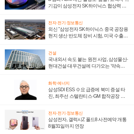
기감이 삼성전자 SK하이닉스 협상력 더
키워
전자·전기·정보통신
외신 "삼성전자 SK하이닉스 중국 공장용
현지 생산 반도체 장비 시험, 미국 수출통
제 대비"
건설
국내외서 속도 붙는 원전 사업, 삼성물산·
현대건설·대우건설에 다가오는 '약속의
시간'
화학·에너지
삼성SDI ESS 수요 급증에 북미 증설 타
진, 최주선 스텔란티스·GM 합작공장 건
설 재추진하나
전자·전기·정보통신
삼성전자, 갤럭시Z 폴드8 사전예약 개통
8월31일까지 연장