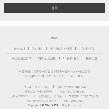
PC버전
회사소개
윤리강령
개인정보처리방침
이용자위원회
청소년보호정책
정정·반론보도
기사심의규정
불편신고
서울특별시 성동구 성수일로 39-34 서울숲더스페이스 12층
대표전화 : 1800-6522
팩스 : 070-4015-8658
편집국 : 070-4010-8512
사업본부 : 070-4010-7078
등록번호 : 서울 아 02897
제호 : 비즈니스포스트
등록일: 2013.11.13
발행·편집인 : 강석운
발행일자: 2013년 12월 2일
청소년보호책임자 : 강석운
ISSN : 2636-171X
Copyright ⓒ
B
USINESSPOST
. All rights reserved.