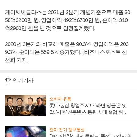
케이씨씨글라스는 2021년 2분기 개별기준으로 매출 30
58억3200만 원, 영업이익 492억6700만 원, 순이익 310
억2900만 원을 낸 것으로 잠정집계됐다.
2020년 2분기와 비교해 매출은 90.3%, 영업이익은 203
9.3%, 순이익은 559.5% 증가했다. [비즈니스포스트 진
선희 기자]
인기기사
소비자·유통
롯데·농심 창업주 시대 '라면 앙금'은 옛
말, '사촌' 신동빈·신동원 시대 협업 확대
일로
전자·전기·정보통신
D램과 HBM 내년 물량도 '품절', 고객사 위